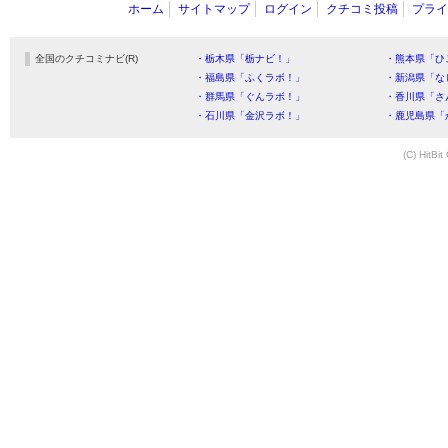
ホーム
サイトマップ
ログイン
クチコミ投稿
プライ
全国のクチコミナビ(R)
・栃木県「栃ナビ！」
・熊本県「ひ
・福島県「ふくラボ！」
・新潟県「な
・群馬県「ぐんラボ！」
・香川県「さ
・石川県「金沢ラボ！」
・鹿児島県「
(C) HitBit