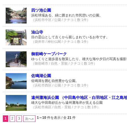
四ツ池公園
浜松球場ある、緑に囲まれた市民憩いの公園。
（浜松市中区 / 公園 / クチコミ数 1件）
油山寺
目の霊山として古くから親しまれているお寺です。
（袋井市 / 神社仏閣 / クチコミ数 1件）
御前崎ケープパーク
ゆっくりと遊歩道を散策したり、雄大な海や夕日の写真を撮影
（御前崎市 / 自然・景観 / クチコミ数 1件）
佐鳴湖公園
佐鳴湖を囲む自然豊かな公園。
（浜松市西区 / 公園 / クチコミ数 1件）
遠州灘海浜公園 （中田島中地区・白羽地区・江之島
雄大な中田島砂丘から遠州灘海岸が見える公園
（浜松市南区 / 自然・景観 / クチコミ数 1件）
1～10
件を表示 / 全
21
件
1
2
3
次へ»