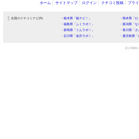
ホーム
サイトマップ
ログイン
クチコミ投稿
プライ
全国のクチコミナビ(R)
・栃木県「栃ナビ！」
・熊本県「ひ
・福島県「ふくラボ！」
・新潟県「な
・群馬県「ぐんラボ！」
・香川県「さ
・石川県「金沢ラボ！」
・鹿児島県「
(C) HitBit