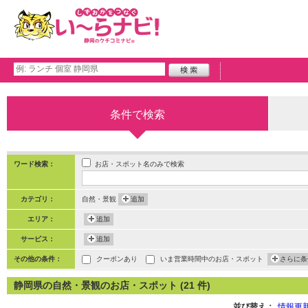
条件で検索
お店・スポット名のみで検索
ワード検索：
カテゴリ：
自然・景観
追加
エリア：
追加
サービス：
追加
その他の条件：
クーポンあり
いま営業時間中のお店・スポット
さらに条
静岡県の自然・景観のお店・スポット (21 件)
並び替え：
情報更