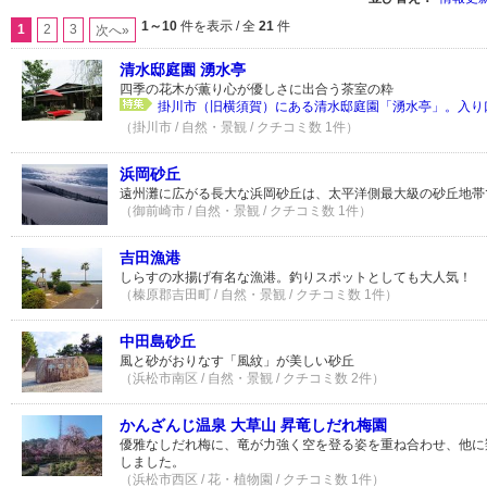
1～10
件を表示 / 全
21
件
1
2
3
次へ»
清水邸庭園 湧水亭
四季の花木が薫り心が優しさに出合う茶室の粋
掛川市（旧横須賀）にある清水邸庭園「湧水亭」。入り口
（掛川市 / 自然・景観 / クチコミ数 1件）
浜岡砂丘
遠州灘に広がる長大な浜岡砂丘は、太平洋側最大級の砂丘地帯
（御前崎市 / 自然・景観 / クチコミ数 1件）
吉田漁港
しらすの水揚げ有名な漁港。釣りスポットとしても大人気！
（榛原郡吉田町 / 自然・景観 / クチコミ数 1件）
中田島砂丘
風と砂がおりなす「風紋」が美しい砂丘
（浜松市南区 / 自然・景観 / クチコミ数 2件）
かんざんじ温泉 大草山 昇竜しだれ梅園
優雅なしだれ梅に、竜が力強く空を登る姿を重ね合わせ、他に
しました。
（浜松市西区 / 花・植物園 / クチコミ数 1件）