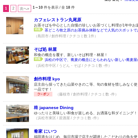
1～10
件を表示 / 全
18
件
1
2
次へ»
カフェレストラン丸尾原
お茶そばを中心とした自慢の珍しいお茶づくし料理が1年中お
茶どころ牧之原のお茶摘み体験などで人気のスポットであ
（島田市 / 創作料理 / クチコミ数 1件）
そば処 林屋
和食の概念を覆す、新しいそば料理・林屋！
浜松の中区で、蕎麦の概念にとらわれない新しい蕎麦屋の
（浜松市中区 / うどん・そば / クチコミ数 -件）
創作料理 kyo
店主自ら採ってきた山菜やきのこ等、旬の食材を惜しみなく使っ
一品です！
（藤枝市 / 創作料理 / クチコミ数 -件）
柊 japanese Dining
ゆったりと美味しい和食が楽しめる、お洒落な和ダイニング！
（浜松市東区 / 居酒屋 / クチコミ数 -件）
肴家 にいつ
福田港をはじめ、毎日市場で店主が調達したこだわりの魚を使