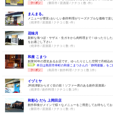
（磐田市 / 居酒屋 / クチコミ数 -件）
まんまる。
メニューが豊富♪おいしい創作料理がリーズナブルな価格で楽
（焼津市 / 居酒屋 / クチコミ数 -件）
花味月
新鮮な海つぼ・サザエ・生ガキから肉料理まで！ゆったりした
をお過ごし下さい
（焼津市 / 居酒屋 / クチコミ数 -件）
和座 こまつ
創業90年の歴史あるお店です。ゆったりとした空間で丹精込
本日は島田市幸町の和座こまつさんの「静岡釜飯」をご紹介
（島田市 / 創作料理 / クチコミ数 1件）
イヅミヤ
JR焼津駅からすぐ目の前！ソファー席のある創作居酒屋♪
（焼津市 / 創作料理 / クチコミ数 1件）
和彩心 だら 上岡田店
創作和食がメインで様々なメニューをご用意してお待ちしてお
（磐田市 / 居酒屋 / クチコミ数 -件）