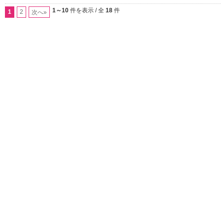
1～10
件を表示 / 全
18
件
1
2
次へ»