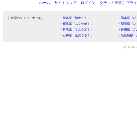
ホーム
サイトマップ
ログイン
クチコミ投稿
プライ
全国のクチコミナビ(R)
・栃木県「栃ナビ！」
・熊本県「ひ
・福島県「ふくラボ！」
・新潟県「な
・群馬県「ぐんラボ！」
・香川県「さ
・石川県「金沢ラボ！」
・鹿児島県「
(C) HitBit