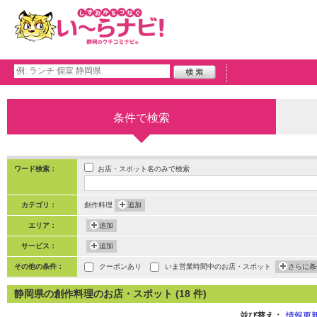
条件で検索
お店・スポット名のみで検索
ワード検索：
カテゴリ：
創作料理
追加
エリア：
追加
サービス：
追加
その他の条件：
クーポンあり
いま営業時間中のお店・スポット
さらに条
静岡県の創作料理のお店・スポット (18 件)
並び替え：
情報更