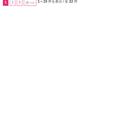
1～10
件を表示 / 全
22
件
1
2
3
次へ»