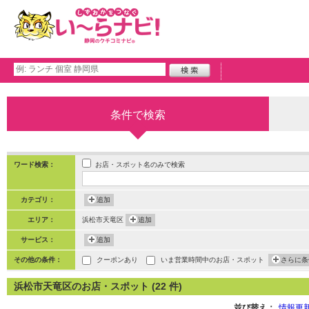
条件で検索
お店・スポット名のみで検索
ワード検索：
カテゴリ：
追加
エリア：
浜松市天竜区
追加
サービス：
追加
その他の条件：
クーポンあり
いま営業時間中のお店・スポット
さらに条
浜松市天竜区のお店・スポット (22 件)
並び替え：
情報更