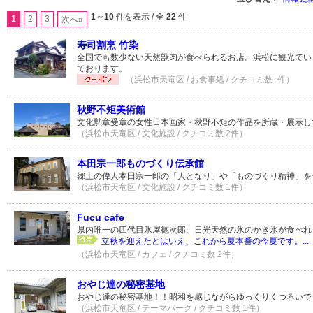
1～10
件を表示 / 全
22
件
1
2
3
次へ»
寿司割烹 竹染
全国でも数少ない天然獣肉が食べられるお店。浜松に観光でい
ております。
（浜松市天竜区 / お食事処 / クチコミ数 -件）
秋野不矩美術館
文化勲章受章の女性日本画家・秋野不矩の作品を所蔵・展示し
（浜松市天竜区 / 文化施設 / クチコミ数 2件）
本田宗一郎ものづくり伝承館
郷土の偉人本田宗一郎の「人となり」や「ものづくり精神」を
（浜松市天竜区 / 文化施設 / クチコミ数 1件）
Fucu cafe
県内唯一の四代目氷屋徳次郎、日光天然の氷のかき氷が食べれ
立秋を迎えたとはいえ、これから夏本番の今夏です。...
（浜松市天竜区 / カフェ / クチコミ数 2件）
おやじ達の秘密基地
おやじ達の秘密基地！！昭和を感じながらゆっくりくつろいで
（浜松市天竜区 / テーマパーク / クチコミ数 1件）