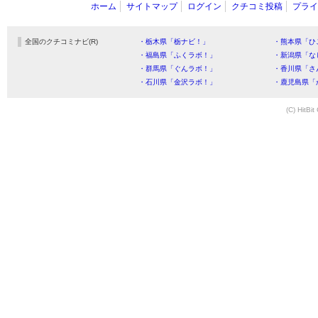
ホーム
サイトマップ
ログイン
クチコミ投稿
プライ
全国のクチコミナビ(R)
・栃木県「栃ナビ！」
・熊本県「ひ
・福島県「ふくラボ！」
・新潟県「な
・群馬県「ぐんラボ！」
・香川県「さ
・石川県「金沢ラボ！」
・鹿児島県「
(C) HitBit