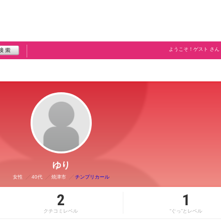
ようこそ！
ゲスト
さん
ゆり
女性
40代
焼津市
チンプリカール
2
1
クチコミレベル
“ぐっ”とレベル