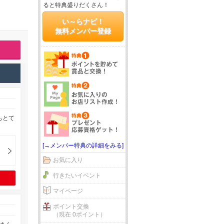
ると特典盛りだくさん！
い～らナビ！
無料メンバー登録
もとて
[→メンバー特典の詳細をみる]
お気に入り
行きたいイベント
マイページ
ポイント交換
（現在 0ポイント）