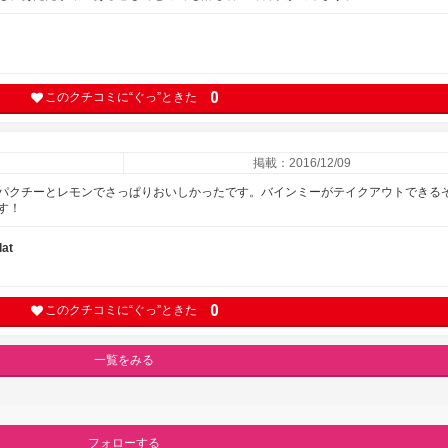
0
このクチコミに“ぐっ”ときた
掲載：2016/12/09
パクチーとレモンでさっぱりおいしかったです。バインミーがテイクアウトできる
す！
at
0
このクチコミに“ぐっ”ときた
一覧をみる
フォローする