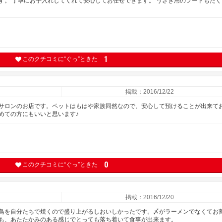
す。 丁寧にお手入れしてくれて安心してお任せできます。 うさぎ用のフードもたく
1
このクチコミに“ぐっ”ときた
掲載：2016/12/22
サロンのお店です。ペットはもはや家族同然なので、安心して預けることが出来て
めての方にもいいと思います♪
0
このクチコミに“ぐっ”ときた
掲載：2016/12/20
鳥を自分たちで焼くので盛り上がるしおいしかったです。〆がラーメンでなくてお
も、あたたかみのある感じでとっても落ち着いて食事が出来ます。