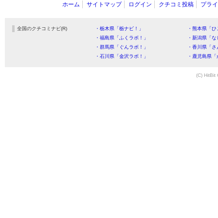
ホーム
サイトマップ
ログイン
クチコミ投稿
プライ
全国のクチコミナビ(R)
・栃木県「栃ナビ！」
・熊本県「ひ
・福島県「ふくラボ！」
・新潟県「な
・群馬県「ぐんラボ！」
・香川県「さ
・石川県「金沢ラボ！」
・鹿児島県「
(C) HitBit