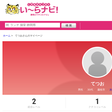
ホーム
てつおさんのマイページ
てつお
男性
30代
藤枝市
次
2
1
総合レベル
クチコミレベル