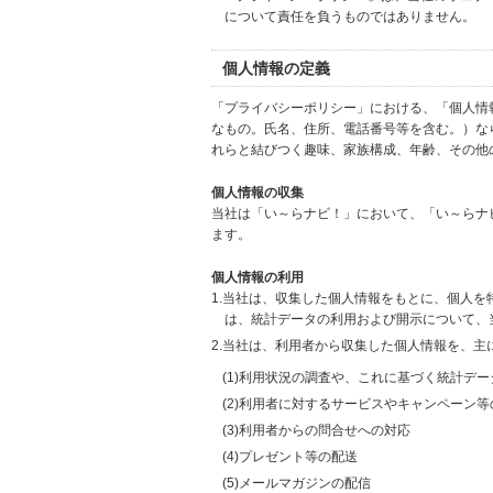
について責任を負うものではありません。
個人情報の定義
「プライバシーポリシー」における、「個人情
なもの。氏名、住所、電話番号等を含む。）な
れらと結びつく趣味、家族構成、年齢、その他
個人情報の収集
当社は「い～らナビ！」において、「い～らナ
ます。
個人情報の利用
1.当社は、収集した個人情報をもとに、個人
は、統計データの利用および開示について、
2.当社は、利用者から収集した個人情報を、主
(1)利用状況の調査や、これに基づく統計デ
(2)利用者に対するサービスやキャンペーン
(3)利用者からの問合せへの対応
(4)プレゼント等の配送
(5)メールマガジンの配信