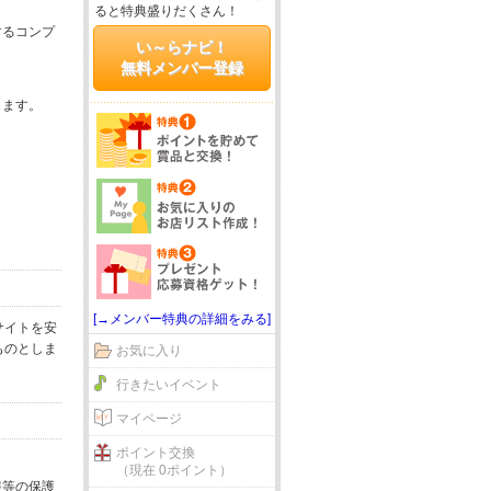
ると特典盛りだくさん！
するコンプ
い～らナビ！
無料メンバー登録
じます。
[→メンバー特典の詳細をみる]
サイトを安
ものとしま
お気に入り
行きたいイベント
マイページ
ポイント交換
（現在 0ポイント）
報等の保護