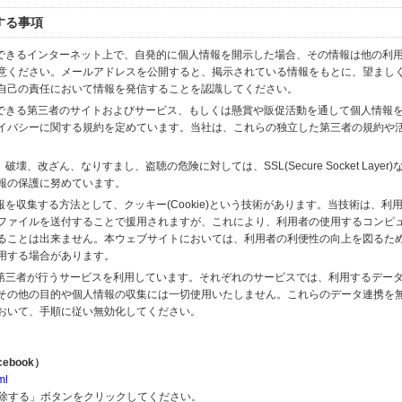
する事項
スできるインターネット上で、自発的に個人情報を開示した場合、その情報は他の利
意ください。メールアドレスを公開すると、掲示されている情報をもとに、望まし
自己の責任において情報を発信することを認識してください。
のできる第三者のサイトおよびサービス、もしくは懸賞や販促活動を通して個人情報
イバシーに関する規約を定めています。当社は、これらの独立した第三者の規約や
、改ざん、なりすまし、盗聴の危険に対しては、SSL(Secure Socket Layer
報の保護に努めています。
を収集する方法として、クッキー(Cookie)という技術があります。当技術は、利
ファイルを送付することで援用されますが、これにより、利用者の使用するコンピ
ることは出来ません。本ウェブサイトにおいては、利用者の利便性の向上を図るた
用する場合があります。
の第三者が行うサービスを利用しています。それぞれのサービスでは、利用するデー
その他の目的や個人情報の収集には一切使用いたしません。これらのデータ連携を
おいて、手順に従い無効化してください。
ebook）
ml
解除する」ボタンをクリックしてください。