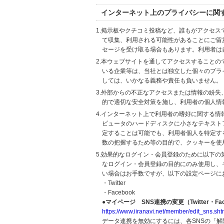
インターネット上のプライバシーに関
1.掲示板やクチコミ投稿など、誰もがアクセ
て収集、利用される可能性があることにご留
セージを受け取る場合もあります。利用者は
2.本ウェブサイトを通してアクセスすること
いる企業等は、当社とは独立した個々のプラ
しては、いかなる義務や責任も負いません。
3.外部からの不正なアクセスまたは情報の紛失、破壊
的で適切な安全対策を施し、利用者の個人情
4.インターネット上で利用者の嗜好に関する情報
ピュータのハードディスクに小さなテキスト
定することは可能でも、利用者個人を特定す
数の把握するため等の目的で、クッキーを使
5.効果的なログイン・会員登録のために以下
なログイン・会員登録の目的にのみ使用し、
い場合はお手数ですが、以下の設定ページに
・Twitter
・Facebook
●マイページ SNS連携の変更（Twitter・Fac
https://www.iiranavi.net/member/edit_sns.sht
データ連携を無効にするには、各SNSの「