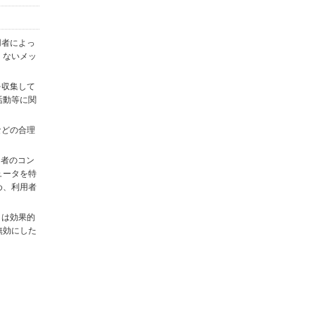
用者によっ
くないメッ
を収集して
活動等に関
)などの合理
用者のコン
ュータを特
め、利用者
タは効果的
無効にした