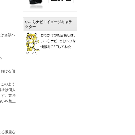
い～らナビ！イメージキャラ
クター
社は当該ペ
S
における個
。このよう
当社は個人
ます。業務
扱いを禁止
よる厳重な