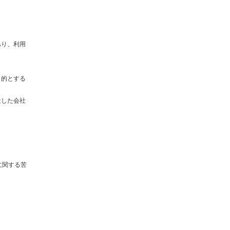
あり、利用
目的とする
社した会社
に関する苦