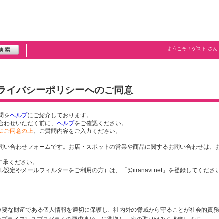
ようこそ！
ゲスト
さん
プライバシーポリシーへのご同意
問を
ヘルプ
にご紹介しております。
合わせいただく前に、
ヘルプ
をご確認ください。
にご同意の上
、ご質問内容をご入力ください。
問い合わせフォームです。お店・スポットの営業や商品に関するお問い合わせは、
了承ください。
定やメールフィルターをご利用の方）は、「@iiranavi.net」を登録してくださ
個人の重要な財産である個人情報を適切に保護し、社内外の脅威から守ることが社会的責