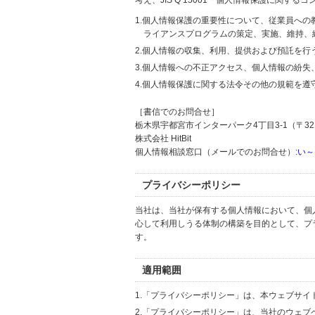
考え、JIS Q 15001「個人情報保護に関
1.個人情報保護の重要性について、従業員へ
ライアンスプログラムの策定、実施、維持、
2.個人情報の収集、利用、提供および預託を
3.個人情報への不正アクセス、個人情報の紛
4.個人情報保護に関する法令その他の規範を遵
［書信でのお問合せ］
栃木県宇都宮市インターパーク4丁目3-1（〒321
株式会社 HitBit
個人情報相談窓口（メールでのお問合せ）:
い～
プライバシーポリシー
当社は、当社が保有する個人情報において、個
心して利用しうる体制の構築を目的として、プ
す。
適用範囲
1.「プライバシーポリシー」は、本ウェブサ
2.「プライバシーポリシー」は、当社のウェ