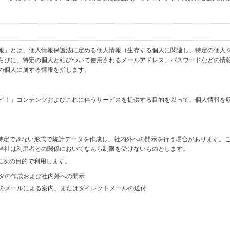
報」とは、個人情報保護法に定める個人情報（生存する個人に関連し、特定の個人
らびに、特定の個人と結びついて使用されるメールアドレス、パスワードなどの情
の個人に属する情報を指します。
ビ！」コンテンツおよびこれに伴うサービスを提供する目的を以って、個人情報を
を特定できない形式で統計データを作成し、社内外への開示を行う場合があります。
当社は利用者との関係においてなんら制限を受けないものとします。
に次の目的で利用します。
ータの作成および社内外への開示
等のメールによる案内、またはダイレクトメールの送付