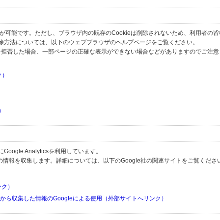
とが可能です。ただし、ブラウザ内の既存のCookieは削除されないため、利用者の
除方法については、以下のウェブブラウザのヘルプページをご覧ください。
の受信を拒否した場合、一部ページの正確な表示ができない場合などがありますのでご注
ク）
）
）
）
gle Analyticsを利用しています。
用して利用者の情報を収集します。詳細については、以下のGoogle社の関連サイトをご覧くださ
リンク）
リから収集した情報のGoogleによる使用（外部サイトへリンク）