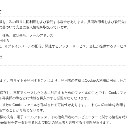
て
報を、次の通り共同利用および委託する場合があります。共同利用者および委託先
に基づいて安全に個人情報を取扱っています。
、住所、電話番号、メールアドレス
tBit
送、オプトインメールの配信、関連するアフターサービス、当社が提供するサービス
社
います。当サイトを利用することにより、利用者の皆様はCookieの利用に同意した
間保存し、再度アクセスしたときに利用するためのファイルのことです。Cookieフ
ト再訪問の際などに情報を再入力する必要がなくなります。
数のCookieファイルが作成される可能性があります。これらのCookieを利用
析することが可能となります。
の皆様の氏名、電子メールアドレス、その他利用者のコンピューターに関する情報を特
okie情報をデータ管理者および指定の第三者と共有する可能性があります。