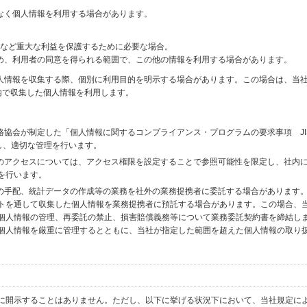
なく個人情報を利用する場合があります。
財産など重大な利益を保護するために必要な場合。
め、利用者の同意を得られる範囲で、この他の情報を利用する場合があります。
個人情報を収集する際、個別に利用目的を明示する場合があります。この場合は、当
内で収集した個人情報を利用します。
格協会が制定した「個人情報に関するコンプライアンス・プログラムの要求事項 JI
備し、適切な管理を行います。
へのアクセスについては、アクセス権限を設定することで参照可能性を限定し、社内
を行います。
送の手配、統計データの作成等の業務を社外の業務提携者に委託する場合があります
トを通して収集した個人情報を業務提携者に預託する場合があります。この場合、
個人情報の管理、再委託の禁止、損害賠償義務等について業務委託契約書を締結し
個人情報を厳重に管理するとともに、当社が指定した範囲を超えた個人情報の取り
に開示することはありません。ただし、以下に挙げる状況下において、当社規定に