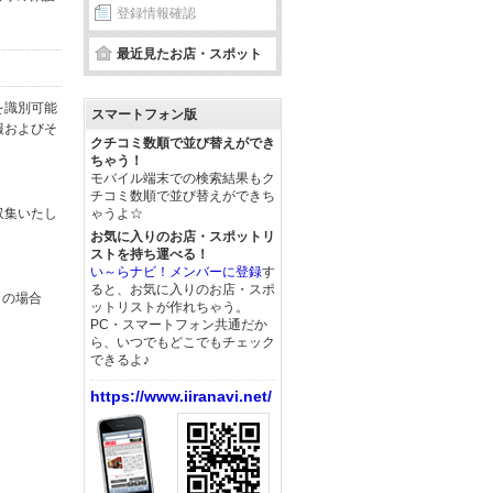
登録情報確認
最近見たお店・スポット
を識別可能
スマートフォン版
報およびそ
クチコミ数順で並び替えができ
ちゃう！
モバイル端末での検索結果もク
チコミ数順で並び替えができち
収集いたし
ゃうよ☆
お気に入りのお店・スポットリ
ストを持ち運べる！
い～らナビ！メンバーに登録
す
ると、お気に入りのお店・スポ
この場合
ットリストが作れちゃう。
PC・スマートフォン共通だか
ら、いつでもどこでもチェック
できるよ♪
https://www.iiranavi.net/