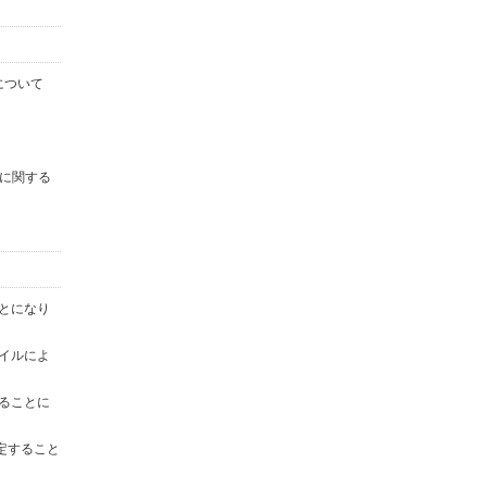
について
に関する
ことになり
ァイルによ
することに
定すること