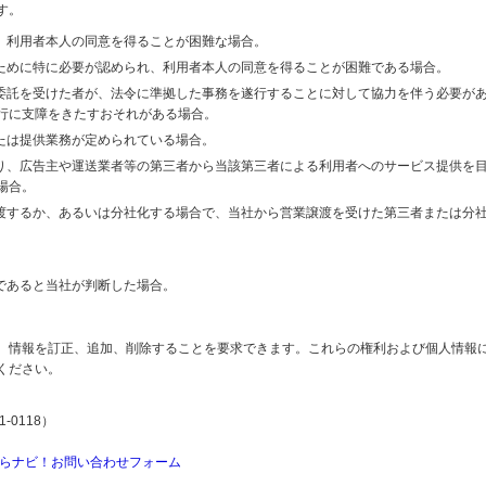
す。
り、利用者本人の同意を得ることが困難な場合。
のために特に必要が認められ、利用者本人の同意を得ることが困難である場合。
の委託を受けた者が、法令に準拠した事務を遂行することに対して協力を伴う必要が
行に支障をきたすおそれがある場合。
または提供業務が定められている場合。
より、広告主や運送業者等の第三者から当該第三者による利用者へのサービス提供を
場合。
譲渡するか、あるいは分社化する場合で、当社から営業譲渡を受けた第三者または分
であると当社が判断した場合。
、情報を訂正、追加、削除することを要求できます。これらの権利および個人情報
ください。
-0118）
らナビ！お問い合わせフォーム