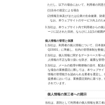
ただし、以下の場合において、利用者の同意
(1)法令の規定による場合
(2)情報主体及び/または公衆の生命健康、
なお、本ウェブサイトのサービス向上のた
3.当社は、本ウェブサイト内で利用者からの
ージに記された目的、ならびに上記1の範囲
個人情報の管理と保護
1.当社は、利用者の個人情報について、日本規
Q15001」に準拠し、社内の管理体制を整
2.当社は、個人情報に関するデータベース等
人情報の不正な取り扱いを防ぎ、厳重な管理
3.当社は、メールの処理や郵便物の送付、配
な場合の業務委託に際しては、本ウェブサイ
情報の管理能力を認められる業者を選定し、
提携者においては、業務委託契約に基づき、
されています。
個人情報の第三者への開示
当社は、原則として利用者の個人情報を第三者