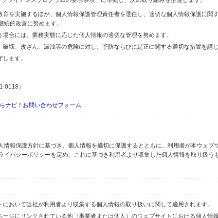
するコンプライアンスプログラムの要求事項」に準拠し、次の取り組みを推進します。
の教育を実施するほか、個人情報保護管理責任者を選任し、適切な個人情報保護に関
継続的改善に努めます。
行う場合には、業務実態に応じた個人情報の適切な管理を努めます。
失、破壊、改ざん、漏洩等の危険に対し、予防ならびに是正に関する適切な措置を講
守します。
-0118）
らナビ！お問い合わせフォーム
人情報保護方針に基づき、個人情報を適切に保護するとともに、利用者が本ウェブ
ライバシーポリシーを定め、これに基づき利用者より収集した個人情報を取り扱う
イトにおいて当社が利用者より収集する個人情報の取り扱いに関して適用されます。
ブページにリンクされている他（事業者または個人）のウェブサイトにおける個人情