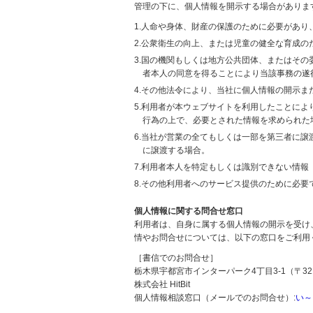
管理の下に、個人情報を開示する場合がありま
1.人命や身体、財産の保護のために必要があ
2.公衆衛生の向上、または児童の健全な育成
3.国の機関もしくは地方公共団体、またはそ
者本人の同意を得ることにより当該事務の遂
4.その他法令により、当社に個人情報の開示
5.利用者が本ウェブサイトを利用したことに
行為の上で、必要とされた情報を求められた
6.当社が営業の全てもしくは一部を第三者に
に譲渡する場合。
7.利用者本人を特定もしくは識別できない情報
8.その他利用者へのサービス提供のために必要
個人情報に関する問合せ窓口
利用者は、自身に属する個人情報の開示を受け
情やお問合せについては、以下の窓口をご利用
［書信でのお問合せ］
栃木県宇都宮市インターパーク4丁目3-1（〒321
株式会社 HitBit
個人情報相談窓口（メールでのお問合せ）:
い～