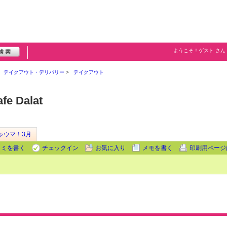
ようこそ！
ゲスト
さん
テイクアウト・デリバリー
テイクアウト
e Dalat
ゃウマ！3月
コミを書く
チェックイン
お気に入り
メモを書く
印刷用ページ