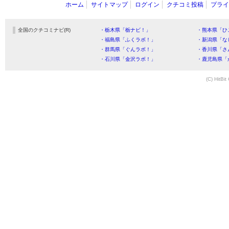
ホーム
サイトマップ
ログイン
クチコミ投稿
プライ
全国のクチコミナビ(R)
・栃木県「栃ナビ！」
・熊本県「ひ
・福島県「ふくラボ！」
・新潟県「な
・群馬県「ぐんラボ！」
・香川県「さ
・石川県「金沢ラボ！」
・鹿児島県「
(C) HitBit