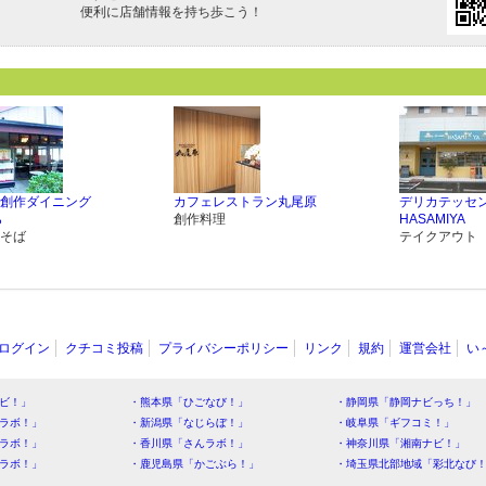
便利に店舗情報を持ち歩こう！
創作ダイニング
カフェレストラン丸尾原
デリカテッセ
ら
創作料理
HASAMIYA
そば
テイクアウト
ログイン
クチコミ投稿
プライバシーポリシー
リンク
規約
運営会社
い
ビ！」
・熊本県「ひごなび！」
・静岡県「静岡ナビっち！」
ラボ！」
・新潟県「なじらぼ！」
・岐阜県「ギフコミ！」
ラボ！」
・香川県「さんラボ！」
・神奈川県「湘南ナビ！」
ラボ！」
・鹿児島県「かごぶら！」
・埼玉県北部地域「彩北なび