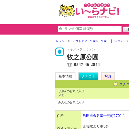
レジャー
アウトドア・公園
公園
レジャー
マキノハラコウエン
牧之原公園
0547-46-2844
基本情報
クチコミ
写真
クチ
じぶんのお気に入り:
メモ:
みんなのお気に入り:
住所
島田市金谷富士見町1701-1
金谷駅より車5分
交通・アクセ