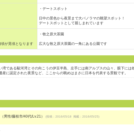
・デートスポット
日中の景色から夜景まで大パノラマの眺望スポット！
デートスポットとして親しまれています
・牧之原大茶園
旬頃が見頃となります
広大な牧之原大茶園の一角にある公園です
い湾である駿河湾とその向こうの伊豆半島、左手には南アルプスの山々、眼下には
遺産に認定された夜景など、ここからの眺めはまさに日本を代表する景観です。
（男性/藤枝市/40代/Lv.21）
(投稿：2016/05/18 掲載：2016/05/25)
）