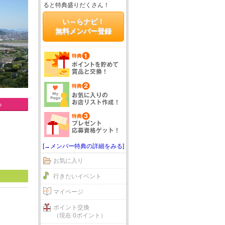
ると特典盛りだくさん！
い～らナビ！
無料メンバー登録
る
[→メンバー特典の詳細をみる]
お気に入り
行きたいイベント
マイページ
ポイント交換
（現在 0ポイント）