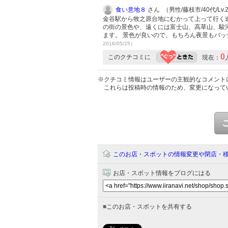
食い意地８
さん （男性/藤枝市/40代/Lv.
金谷駅から牧之原台地にむかって上って行く途
の街の景色や、遠くには富士山、高草山、駿
ます。 景色が良いので、もちろん夜景もバッ
2016/05/25）
0
このクチコミに
現在：
※クチコミ情報はユーザーの主観的なコメント
これらは投稿時の情報のため、変更になって
このお店・スポットの情報変更や閉店・
お店・スポット情報をブログにはる
■
このお店・スポットを共有する