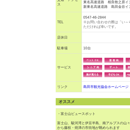
東名高速道路 相良牧之原イ
ス
新東名高速道路 島田金谷イ
0547-46-2844
TEL
※お問い合わせの際は「い～
ただければ幸いです。
店休日
駐車場
10台
サービス
リンク
島田市観光協会ホームページ
オススメ
・富士山ビュースポット
富士山、駿河湾と伊豆半島、南アルプスの山
から藤枝・焼津の市街地が眺められます