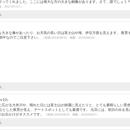
行ってくれました。ここには偉大な方の大きな銅像があります。さて、誰でしょう
載：2017/07/17）
人
）
な大きな像があったり、お天気の良い日は富士山や海、伊豆方面も見えます。 夜景
休館中なのでご注意下さい。
（投稿:2016/08/15 掲載：2016/08/16）
人
.10）
に広がる大井川や、晴れた日には富士山が綺麗に見えたりと、とても素晴らしい景
心とした夜景が見え、デートスポットとしても最適です。 元旦には、初日の出を見
のお出かけがオススメです。
（投稿:2016/06/15 掲載：2016/06/27）
人