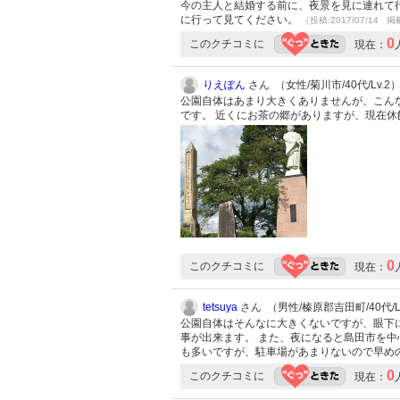
今の主人と結婚する前に、夜景を見に連れて
に行って見てください。
（投稿:2017/07/14 掲
0
このクチコミに
現在：
りえぽん
さん （女性/菊川市/40代/Lv.2
公園自体はあまり大きくありませんが、こん
です。 近くにお茶の郷がありますが、現在
0
このクチコミに
現在：
tetsuya
さん （男性/榛原郡吉田町/40代/Lv
公園自体はそんなに大きくないですが、眼下
事が出来ます。 また、夜になると島田市を中
も多いですが、駐車場があまりないので早め
0
このクチコミに
現在：