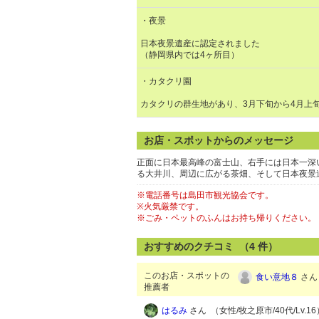
・夜景
日本夜景遺産に認定されました
（静岡県内では4ヶ所目）
・カタクリ園
カタクリの群生地があり、3月下旬から4月上
お店・スポットからのメッセージ
正面に日本最高峰の富士山、右手には日本一深
る大井川、周辺に広がる茶畑、そして日本夜景
※電話番号は島田市観光協会です。
※火気厳禁です。
※ごみ・ペットのふんはお持ち帰りください。
おすすめのクチコミ （
4
件）
このお店・スポットの
食い意地８
さん 
推薦者
はるみ
さん （女性/牧之原市/40代/Lv.16