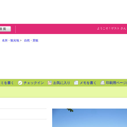
ようこそ！
ゲスト
さん
名所・観光地
自然・景観
コミを書く
チェックイン
お気に入り
メモを書く
印刷用ページ