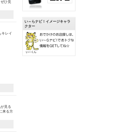
？ぜひ見
い～らナビ！イメージキャラ
クター
もキレイ
色が見る
に来る方