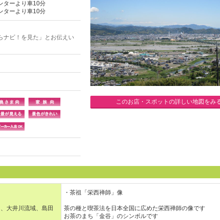
ンターより車10分
ンターより車10分
らナビ！を見た」とお伝えい
このお店・スポットの詳しい地図をみ
・茶祖「栄西禅師」像
々、大井川流域、島田
茶の種と喫茶法を日本全国に広めた栄西禅師の像です
お茶のまち「金谷」のシンボルです