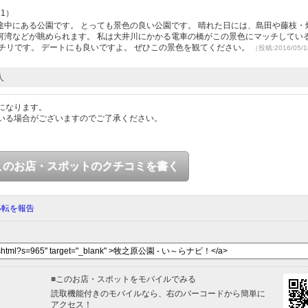
21）
中にある公園です。 とっても景色の良い公園です。 晴れた日には、島田や藤枝・
河湾などが眺められます。 私は大井川にかかる電車の橋がこの景色にマッチしてい
チリです。 デートにも良いですよ。 ぜひこの景色を観てください。
（投稿:2016/05
人
になります。
いる場合がございますのでご了承ください。
このお店・スポットのクチコミを書く
移転を報告
■
このお店・スポットをモバイルでみる
読取機能付きのモバイルなら、右のバーコードから簡単に
アクセス！