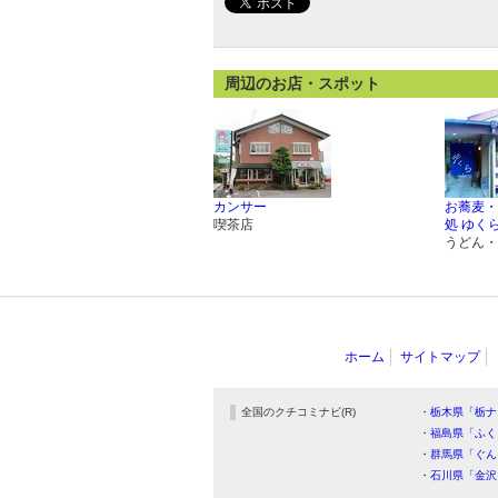
周辺のお店・スポット
カンサー
お蕎麦・
喫茶店
処 ゆく
うどん・
ホーム
サイトマップ
全国のクチコミナビ(R)
・栃木県「栃ナ
・福島県「ふく
・群馬県「ぐん
・石川県「金沢