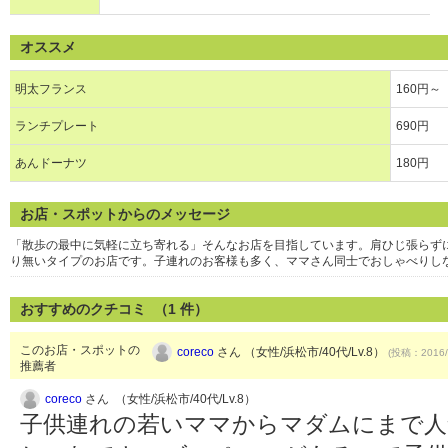
オススメ
明太フランス
160円～
ランチプレート
690円
あんドーナツ
180円
お店・スポットからのメッセージ
「散歩の最中に気軽に立ち寄れる」そんなお店を目指しています。肩ひじ張らず
り無いタイプのお店です。子連れのお客様も多く、ママさん同士でおしゃべりし
おすすめのクチコミ （
1
件）
このお店・スポットの
coreco
さん （女性/浜松市/40代/Lv.8）
(投稿：2016/
推薦者
coreco
さん （女性/浜松市/40代/Lv.8）
子供連れの若いママからマダムにまで人