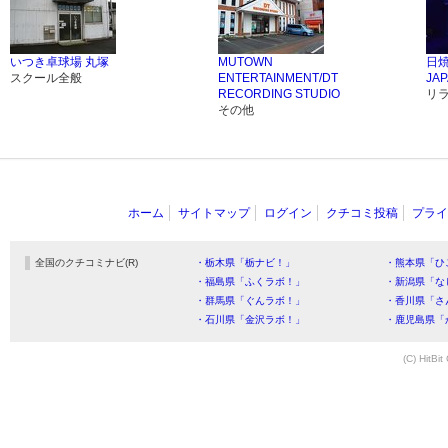
いつき卓球場 丸塚
MUTOWN
日焼
スクール全般
ENTERTAINMENT/DT
JA
RECORDING STUDIO
リ
その他
ホーム
サイトマップ
ログイン
クチコミ投稿
プライ
全国のクチコミナビ(R)
・栃木県「栃ナビ！」
・熊本県「ひ
・福島県「ふくラボ！」
・新潟県「な
・群馬県「ぐんラボ！」
・香川県「さ
・石川県「金沢ラボ！」
・鹿児島県「
(C) HitBit