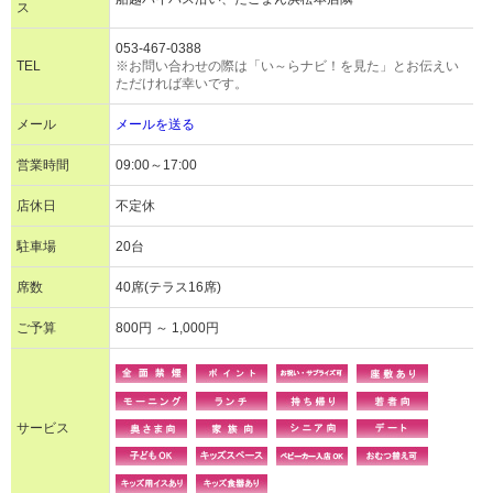
ス
053-467-0388
TEL
※お問い合わせの際は「い～らナビ！を見た」とお伝えい
ただければ幸いです。
メール
メールを送る
営業時間
09:00～17:00
店休日
不定休
駐車場
20台
席数
40席(テラス16席)
ご予算
800円 ～ 1,000円
サービス