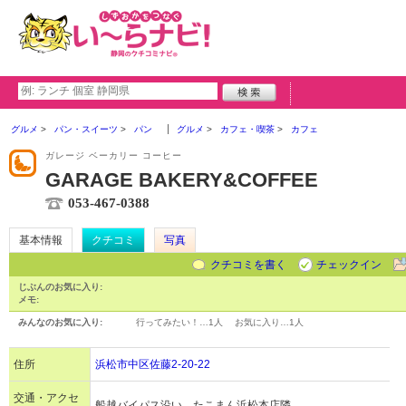
グルメ
パン・スイーツ
パン
グルメ
カフェ・喫茶
カフェ
ガレージ ベーカリー コーヒー
GARAGE BAKERY&COFFEE
053-467-0388
基本情報
クチコミ
写真
クチコミを書く
チェックイン
じぶんのお気に入り:
メモ:
みんなのお気に入り:
行ってみたい！…
1人
お気に入り…
1人
住所
浜松市中区佐藤2-20-22
交通・アクセ
船越バイパス沿い、たこまん浜松本店隣