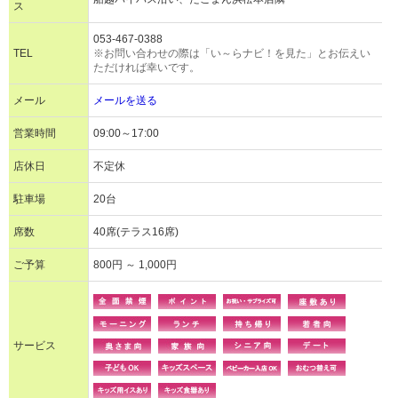
ス
053-467-0388
TEL
※お問い合わせの際は「い～らナビ！を見た」とお伝えい
ただければ幸いです。
メール
メールを送る
営業時間
09:00～17:00
店休日
不定休
駐車場
20台
席数
40席(テラス16席)
ご予算
800円 ～ 1,000円
サービス