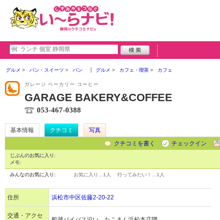
グルメ
パン・スイーツ
パン
グルメ
カフェ・喫茶
カフェ
ガレージ ベーカリー コーヒー
GARAGE BAKERY&COFFEE
053-467-0388
基本情報
クチコミ
写真
クチコミを書く
チェックイン
じぶんのお気に入り:
メモ:
みんなのお気に入り:
お気に入り…
1人
行ってみたい！…
1人
住所
浜松市中区佐藤2-20-22
交通・アクセ
船越バイパス沿い、たこまん浜松本店隣