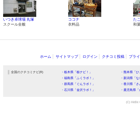
いつき卓球場 丸塚
ココナ
たこ
スクール全般
衣料品
和
ホーム
サイトマップ
ログイン
クチコミ投稿
プライ
全国のクチコミナビ(R)
・栃木県「栃ナビ！」
・熊本県「ひ
・福島県「ふくラボ！」
・新潟県「な
・群馬県「ぐんラボ！」
・香川県「さ
・石川県「金沢ラボ！」
・鹿児島県「
(C) HitBit