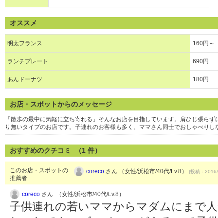
オススメ
明太フランス
160円～
ランチプレート
690円
あんドーナツ
180円
お店・スポットからのメッセージ
「散歩の最中に気軽に立ち寄れる」そんなお店を目指しています。肩ひじ張らず
り無いタイプのお店です。子連れのお客様も多く、ママさん同士でおしゃべりし
おすすめのクチコミ （
1
件）
このお店・スポットの
coreco
さん （女性/浜松市/40代/Lv.8）
(投稿：2016/
推薦者
coreco
さん （女性/浜松市/40代/Lv.8）
子供連れの若いママからマダムにまで人