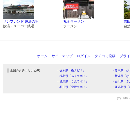
サンフレンド 遊湯の里
丸金ラーメン
吉
銭湯・スーパー銭湯
ラーメン
自
ホーム
サイトマップ
ログイン
クチコミ投稿
プライ
全国のクチコミナビ(R)
・栃木県「栃ナビ！」
・熊本県「ひ
・福島県「ふくラボ！」
・新潟県「な
・群馬県「ぐんラボ！」
・香川県「さ
・石川県「金沢ラボ！」
・鹿児島県「
(C) HitBit