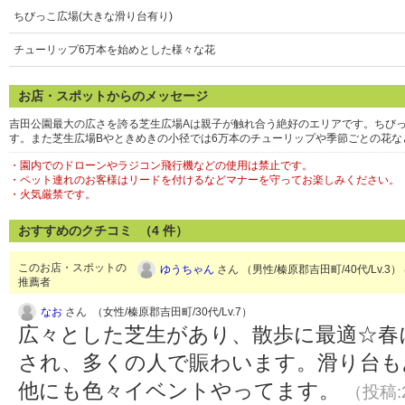
ちびっこ広場(大きな滑り台有り)
チューリップ6万本を始めとした様々な花
お店・スポットからのメッセージ
吉田公園最大の広さを誇る芝生広場Aは親子が触れ合う絶好のエリアです。ちび
す。また芝生広場Bやときめきの小径では6万本のチューリップや季節ごとの花
・園内でのドローンやラジコン飛行機などの使用は禁止です。
・ペット連れのお客様はリードを付けるなどマナーを守ってお楽しみください。
・火気厳禁です。
おすすめのクチコミ （
4
件）
このお店・スポットの
ゆうちゃん
さん （男性/榛原郡吉田町/40代/Lv.3）
推薦者
なお
さん （女性/榛原郡吉田町/30代/Lv.7）
広々とした芝生があり、散歩に最適☆春
され、多くの人で賑わいます。滑り台も
他にも色々イベントやってます。
（投稿:2