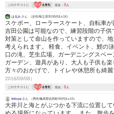
0
このクチコミに
現在：
人
はるみ
さん （女性/牧之原市/30代/Lv.16）
スケボー、ローラースケート、自転車が
吉田公園は可能なので、練習段階の子供
対策として命山を作っていますので、地
考えられます。 軽食、イベント、鯉の
口の滝、芝生広場、ガーデニングスペー
ガーデン、遊具があり、大人も子供も楽
方々のおかげで、トイレや休憩所も綺
2016/09/08）
0
このクチコミに
現在：
人
tetsuya
さん （男性/榛原郡吉田町/40代/Lv.10）
大井川と海とがぶつかる下流に位置して
める場所になっています。 また、散歩