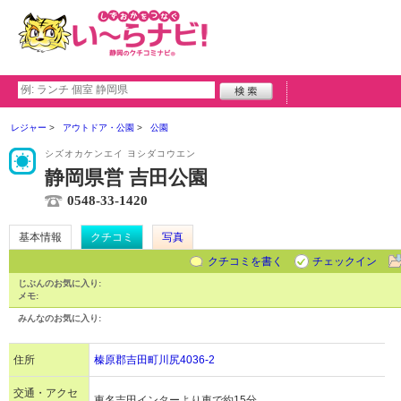
レジャー
アウトドア・公園
公園
シズオカケンエイ ヨシダコウエン
静岡県営 吉田公園
0548-33-1420
基本情報
クチコミ
写真
クチコミを書く
チェックイン
じぶんのお気に入り:
メモ:
みんなのお気に入り:
住所
榛原郡吉田町川尻4036-2
交通・アクセ
東名吉田インターより車で約15分