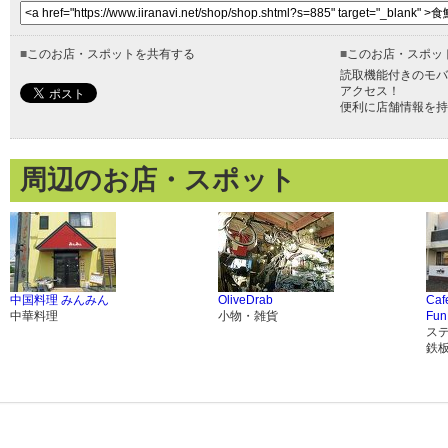
■
このお店・スポットを共有する
■
このお店・スポッ
読取機能付きのモバ
アクセス！
便利に店舗情報を持
周辺のお店・スポット
中国料理 みんみん
OliveDrab
Caf
中華料理
小物・雑貨
Fun
ス
鉄