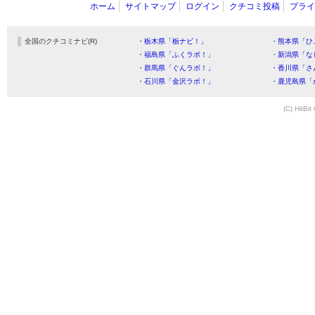
ホーム
サイトマップ
ログイン
クチコミ投稿
プライ
全国のクチコミナビ(R)
・栃木県「栃ナビ！」
・熊本県「ひ
・福島県「ふくラボ！」
・新潟県「な
・群馬県「ぐんラボ！」
・香川県「さ
・石川県「金沢ラボ！」
・鹿児島県「
(C) HitBit