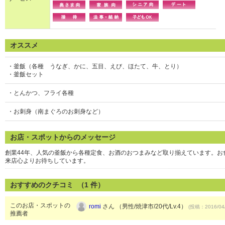
オススメ
・釜飯（各種 うなぎ、かに、五目、えび、ほたて、牛、とり）
・釜飯セット
・とんかつ、フライ各種
・お刺身（南まぐろのお刺身など）
お店・スポットからのメッセージ
創業44年、人気の釜飯から各種定食、お酒のおつまみなど取り揃えています。
来店心よりお待ちしています。
おすすめのクチコミ （
1
件）
このお店・スポットの
romi
さん （男性/焼津市/20代/Lv.4）
(投稿：2016/04
推薦者