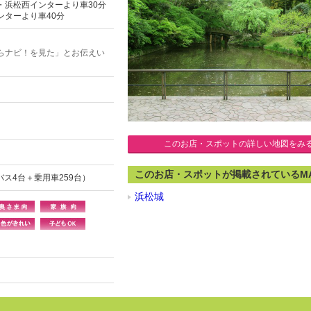
・浜松西インターより車30分
ンターより車40分
らナビ！を見た」とお伝えい
このお店・スポットの詳しい地図をみ
このお店・スポットが掲載されているM
バス4台＋乗用車259台）
浜松城