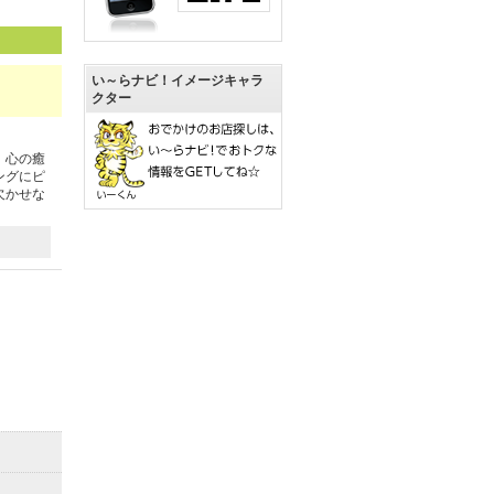
い～らナビ！イメージキャラ
クター
、心の癒
ングにピ
欠かせな