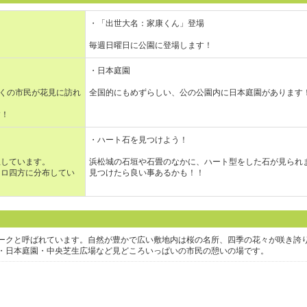
・「出世大名：家康くん」登場
毎週日曜日に公園に登場します！
・日本庭園
多くの市民が花見に訪れ
全国的にもめずらしい、公の公園内に日本庭園があります
す！
・ハート石を見つけよう！
息しています。
浜松城の石垣や石畳のなかに、ハート型をした石が見られ
キロ四方に分布してい
見つけたら良い事あるかも！！
ークと呼ばれています。自然が豊かで広い敷地内は桜の名所、四季の花々が咲き誇
・日本庭園・中央芝生広場など見どころいっぱいの市民の憩いの場です。