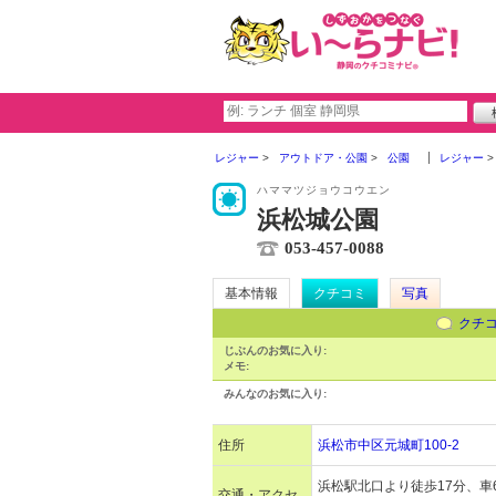
レジャー
アウトドア・公園
公園
レジャー
ハママツジョウコウエン
浜松城公園
053-457-0088
基本情報
クチコミ
写真
クチ
じぶんのお気に入り:
メモ:
みんなのお気に入り:
住所
浜松市中区元城町100-2
浜松駅北口より徒歩17分、車
交通・アクセ