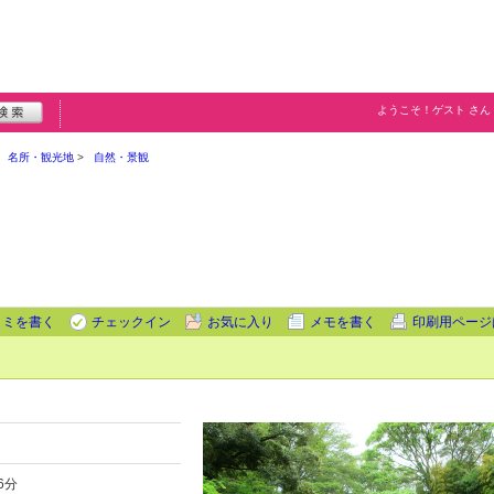
ようこそ！
ゲスト
さん
名所・観光地
自然・景観
コミを書く
チェックイン
お気に入り
メモを書く
印刷用ページ
6分