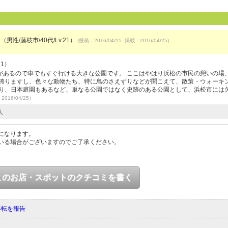
（男性/藤枝市/40代/Lv.21）
(投稿：2016/04/15 掲載：2016/04/25)
21）
があるので車でもすぐ行ける大きな公園です。 ここはやはり浜松の市民の憩いの場
き誇りますし、色々な動物たち、特に鳥のさえずりなどが聞こえて、散策・ウォーキ
たり、日本庭園もあるなど、単なる公園ではなく史跡のある公園として、浜松市には
2016/04/25）
人
になります。
いる場合がございますのでご了承ください。
このお店・スポットのクチコミを書く
移転を報告