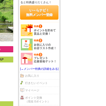
ると特典盛りだくさん！
い～らナビ！
無料メンバー登録
る
AP
[→メンバー特典の詳細をみる]
お気に入り
行きたいイベント
マイページ
ポイント交換
（現在 0ポイント）