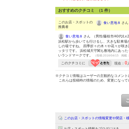
おすすめのクチコミ （
1
件）
このお店・スポットの
食い意地８
さん 
推薦者
食い意地８
さん （男性/藤枝市/40代/Lv.
浜松駅から歩いても行けるし、大きな駐車場
しの場ですね。 四季折々の木々や花々が咲
ッタリです。 浜松城天守閣も敷地内にあっ
いランドマークです。
（投稿:2016/04/15 掲載：
0
このクチコミに
現在：
※クチコミ情報はユーザーの主観的なコメント
これらは投稿時の情報のため、変更になって
このお店・スポットの情報変更や閉店・
お店・スポット情報をブログにはる