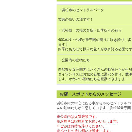
・浜松市のセントラルパーク
市民の憩いの場です！
・浜松随一の桜の名所・四季折々の花々
400本以上の桜が天守閣の周りに咲き誇り、
ます！
四季にあわせて様々な花々が咲き誇る公園で
・公園内の動物たち
自然豊かな公園内にたくさんの動物たちが生
タイワンリスはお城の石垣に巣穴を作り、数
ます。かわいい動物たちを観察できますよ！
お店・スポットからのメッセージ
浜松市街の中心にある事から市のセントラルパ
んの動物たちが生息しています。浜松城天守閣
※公園内は火気厳禁です。
※お煙草は喫煙所でお願いいたします。
※ごみはお持ち帰りください。
※ペットの放し飼いは禁止します。