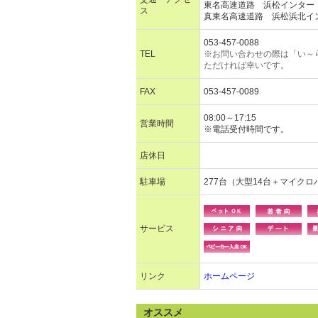
東名高速道路 浜松インター
ス
真東名高速道路 浜松浜北イ
053-457-0088
TEL
※お問い合わせの際は「い～
ただければ幸いです。
FAX
053-457-0089
08:00～17:15
営業時間
※電話受付時間です。
店休日
駐車場
277台（大型14台＋マイクロ
サービス
リンク
ホームページ
オススメ