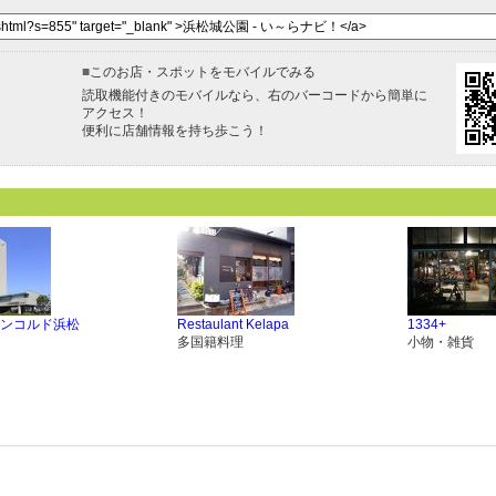
■
このお店・スポットをモバイルでみる
読取機能付きのモバイルなら、右のバーコードから簡単に
アクセス！
便利に店舗情報を持ち歩こう！
ンコルド浜松
Restaulant Kelapa
1334+
多国籍料理
小物・雑貨