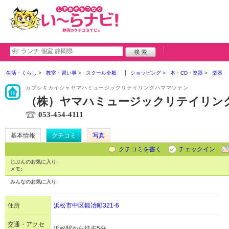
生活・くらし
教室・習い事
スクール全般
ショッピング
本・CD・楽器
楽器
カブシキカイシャヤマハミュージックリテイリングハママツテン
（株）ヤマハミュージックリテイリング
053-454-4111
基本情報
クチコミ
写真
クチコミを書く
チェックイン
じぶんのお気に入り:
メモ:
みんなのお気に入り:
住所
浜松市中区鍛冶町321-6
交通・アクセ
浜松駅から徒歩5分