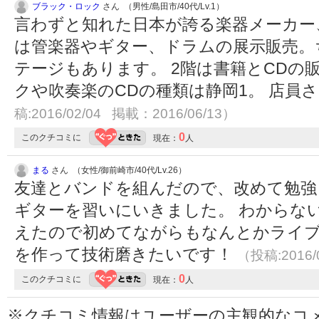
ブラック・ロック
さん （男性/島田市/40代/Lv.1）
言わずと知れた日本が誇る楽器メーカー
は管楽器やギター、ドラムの展示販売。
テージもあります。 2階は書籍とCDの
クや吹奏楽のCDの種類は静岡1。 店員
稿:2016/02/04 掲載：2016/06/13）
0
このクチコミに
現在：
人
まる
さん （女性/御前崎市/40代/Lv.26）
友達とバンドを組んだので、改めて勉強
ギターを習いにいきました。 わからな
えたので初めてながらもなんとかライブ
を作って技術磨きたいです！
（投稿:2016/
0
このクチコミに
現在：
人
※クチコミ情報はユーザーの主観的なコ