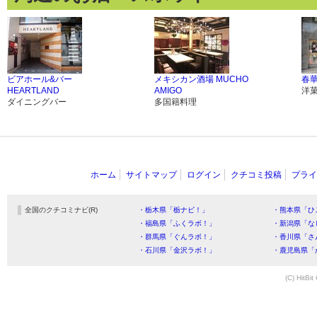
ビアホール&バー
メキシカン酒場 MUCHO
春
HEARTLAND
AMIGO
洋
ダイニングバー
多国籍料理
ホーム
サイトマップ
ログイン
クチコミ投稿
プライ
全国のクチコミナビ(R)
・栃木県「栃ナビ！」
・熊本県「ひ
・福島県「ふくラボ！」
・新潟県「な
・群馬県「ぐんラボ！」
・香川県「さ
・石川県「金沢ラボ！」
・鹿児島県「
(C) HitBit