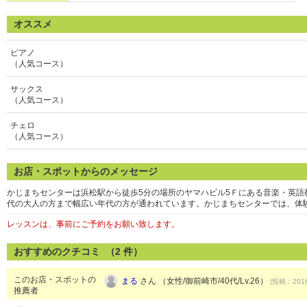
オススメ
ピアノ
（人気コース）
サックス
（人気コース）
チェロ
（人気コース）
お店・スポットからのメッセージ
かじまちセンターは浜松駅から徒歩5分の場所のヤマハビル5Ｆにある音楽・英語
代の大人の方まで幅広い年代の方が通われています。かじまちセンターでは、体
レッスンは、事前にご予約をお願い致します。
おすすめのクチコミ （
2
件）
このお店・スポットの
まる
さん （女性/御前崎市/40代/Lv.26）
(投稿：2016
推薦者