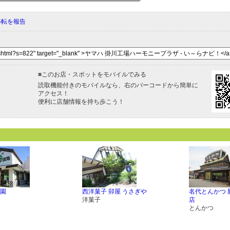
移転を報告
■
このお店・スポットをモバイルでみる
読取機能付きのモバイルなら、右のバーコードから簡単に
アクセス！
便利に店舗情報を持ち歩こう！
園
西洋菓子 卯屋 うさぎや
名代とんかつ 
洋菓子
店
とんかつ