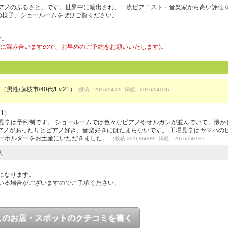
アノのふるさと」です。世界中に輸出され、一流ピアニスト・音楽家から高い評価
の様子、ショールームをぜひご覧ください。
す。
特に混み合いますので、お早めのご予約をお願いいたします)。
（男性/藤枝市/40代/Lv.21）
(投稿：2016/04/09 掲載：2016/04/18)
21）
見学は予約制です。 ショールームでは色々なピアノやオルガンが並んでいて、懐か
アノがあったりとピアノ好き、音楽好きにはたまらないです。 工場見学はヤマハの
キーホルダーをお土産にいただきました。
（投稿:2016/04/09 掲載：2016/04/18）
人
になります。
いる場合がございますのでご了承ください。
このお店・スポットのクチコミを書く