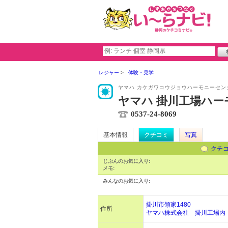
レジャー
体験・見学
ヤマハ カケガワコウジョウハーモニーセン
ヤマハ 掛川工場ハー
0537-24-8069
基本情報
クチコミ
写真
クチ
じぶんのお気に入り:
メモ:
みんなのお気に入り:
掛川市領家1480
住所
ヤマハ株式会社 掛川工場内