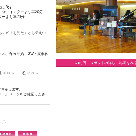
徒歩8分
、袋井インターより車20分
ターより車20分
らナビ！を見た」とお伝えい
のみ、年末年始・GW・夏季休
このお店・スポットの詳しい地図をみ
0:00～ ②13:30～
お休みします。
ホームページをご確認くださ
ます。