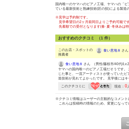
国内唯一のヤマハのピアノ工場、ヤマハの「ピ
ている最新技術と熟練技術(匠の技)による製造
※見学は予約制です。
見学希望日の2ヶ月前同日よりご予約可能で
先着順での受付となります(春･夏･冬休みは
おすすめのクチコミ （
1
件）
このお店・スポットの
食い意地８
さん 
推薦者
食い意地８
さん （男性/藤枝市/40代/Lv.
ヤマハの国内唯一のピアノ工場だそうです。 
じた事と、一流アーティストが使っていたピ
造技術が見れてよかったです。 見学後には
0
このクチコミに
現在：
※クチコミ情報はユーザーの主観的なコメント
これらは投稿時の情報のため、変更になって