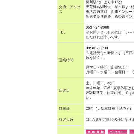
掛川駅北口より車15分
交通・アクセ
天竜浜名湖鉄道 桜木駅より
ス
東名高速道路 掛川インター
新東名高速道路 森掛川イン
0537-24-8069
TEL
※お問い合わせの際は「い～
ただければ幸いです。
09:30～17:00
※電話受付の時間です（平日
暇を除く）。
営業時間
見学日・時間（所要90分）
月曜日・水曜日・金曜日： ①1
土、日曜日、祝日
年末年始・GW・夏季休暇は
店休日
※臨時営業、休業に関しては
い。
駐車場
20台（大型車駐車可能です）
収容人数
1回の見学定員20名様になり