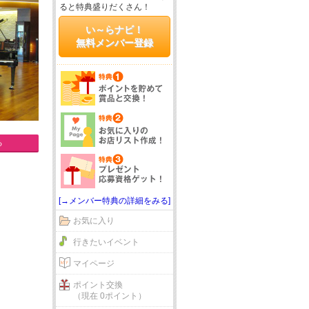
ると特典盛りだくさん！
い～らナビ！
無料メンバー登録
る
[→メンバー特典の詳細をみる]
お気に入り
行きたいイベント
マイページ
ポイント交換
（現在 0ポイント）