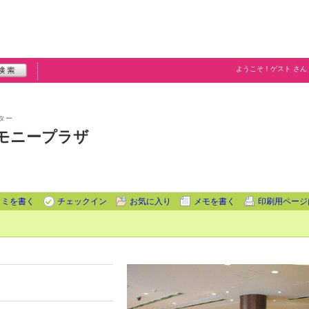
ようこそ！
ゲスト
さん
ター
モニープラザ
コミを書く
チェックイン
お気に入り
メモを書く
印刷用ページ