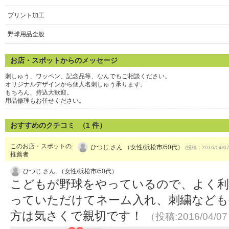
プリント加工
野球用品全般
お店・スポットからのメッセージ
刺しゅう、ワッペン、記念品等、なんでもご相談ください。
オリジナルデザインから個人名刺しゅう承ります。
もちろん、持込大歓迎。
用品修理もお任せください。
おすすめのクチコミ （
1
件）
このお店・スポットの
ひつじ さん （女性/浜松市/50代）
(投稿：2016/04/0
推薦者
ひつじ さん （女性/浜松市/50代）
こどもが野球をやっているので、よく利
っていただけてネーム入れ、刺繍なども
方は気さくで親切です！
（投稿:2016/04/0