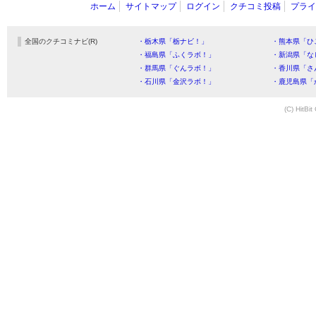
ホーム
サイトマップ
ログイン
クチコミ投稿
プライ
全国のクチコミナビ(R)
・栃木県「栃ナビ！」
・熊本県「ひ
・福島県「ふくラボ！」
・新潟県「な
・群馬県「ぐんラボ！」
・香川県「さ
・石川県「金沢ラボ！」
・鹿児島県「
(C) HitBit