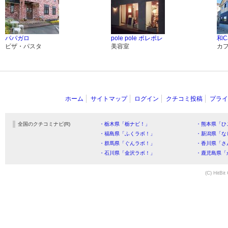
パパガロ
pole pole ポレポレ
和C
ピザ・パスタ
美容室
カ
ホーム
サイトマップ
ログイン
クチコミ投稿
プライ
全国のクチコミナビ(R)
・栃木県「栃ナビ！」
・熊本県「ひ
・福島県「ふくラボ！」
・新潟県「な
・群馬県「ぐんラボ！」
・香川県「さ
・石川県「金沢ラボ！」
・鹿児島県「
(C) HitBit