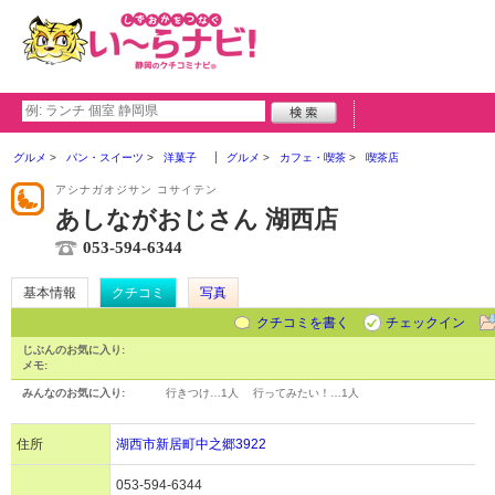
グルメ
パン・スイーツ
洋菓子
グルメ
カフェ・喫茶
喫茶店
アシナガオジサン コサイテン
あしながおじさん 湖西店
053-594-6344
基本情報
クチコミ
写真
クチコミを書く
チェックイン
じぶんのお気に入り:
メモ:
みんなのお気に入り:
行きつけ…
1人
行ってみたい！…
1人
住所
湖西市新居町中之郷3922
053-594-6344