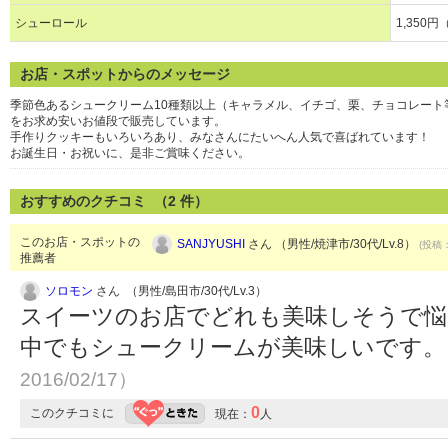
シューロール
1,350
お店・スポットからのメッセージ
季節色あるシュークリーム10種類以上（キャラメル、イチゴ、栗、チョコレート
をお求め安いお値段で販売しています。
手作りクッキーもいろいろあり、みなさんにたいへん人気で喜ばれています！
お誕生日・お祝いに、是非ご賞味ください。
おすすめのクチコミ （
2
件）
このお店・スポットの
SANJYUSHI
さん （男性/焼津市/30代/Lv.8）
(投稿：
推薦者
ソロモン
さん （男性/島田市/30代/Lv.3）
スイーツのお店でどれも美味しそうで悩
中でもシュークリームが美味しいです
2016/02/17）
0
このクチコミに
現在：
人