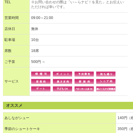
TEL
※お問い合わせの際は「い～らナビ！を見た」とお伝えい
ただければ幸いです。
営業時間
09:00～21:00
店休日
無休
駐車場
10台
席数
18席
ご予算
500円 ～
サービス
オススメ
あしながシュー
140円（
季節のショートケーキ
350円（