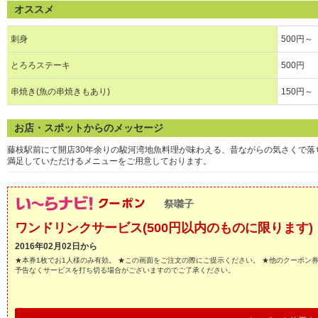
オススメ
刺身
500円～
とろろステーキ
500円
串焼き(魚の串焼きもあり)
150円～
お店・スポットからのメッセージ
藤枝駅前にて開店30年余りの駿河湾地魚料理が味わえる、昔ながらの気さくで
満足していただけるメニューをご用意しております。
祭囃子
ワンドリンクサービス(500円以内のものに限ります)
2016年02月02日から
★本券1枚でお1人様のみ有効。 ★この画面をご注文の際にご提示ください。 ★他のクーポン
予告なくサービスを打ち切る場合がございますのでご了承ください。