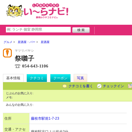
グルメ
居酒屋・バー
居酒屋
マツリバヤシ
祭囃子
054-643-1106
基本情報
クチコミ
クーポン
写真
クチコミを書く
チェックイン
じぶんのお気に入り:
メモ:
みんなのお気に入り:
住所
藤枝市駅前1-7-23
交通・アクセ
藤枝駅北口より徒歩2分