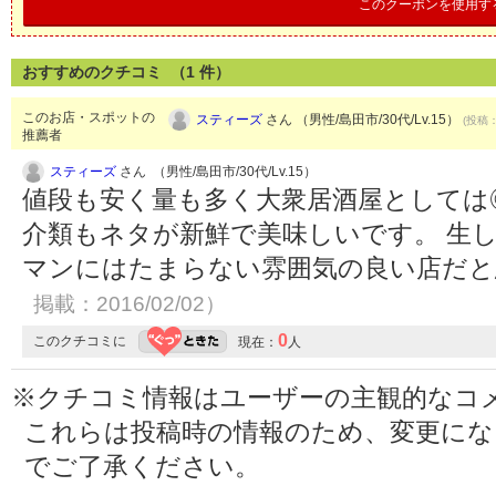
このクーポンを使用す
おすすめのクチコミ （
1
件）
このお店・スポットの
スティーズ
さん （男性/島田市/30代/Lv.15）
(投稿：
推薦者
スティーズ
さん （男性/島田市/30代/Lv.15）
値段も安く量も多く大衆居酒屋としては
介類もネタが新鮮で美味しいです。 生
マンにはたまらない雰囲気の良い店だ
掲載：2016/02/02）
0
このクチコミに
現在：
人
※クチコミ情報はユーザーの主観的なコ
これらは投稿時の情報のため、変更に
でご了承ください。