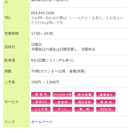
ス
054-643-1106
TEL
※お問い合わせの際は「い～らナビ！を見た」とお伝えい
ただければ幸いです。
営業時間
17:00～24:00
日曜日
店休日
月曜祝日の場合は日曜営業し、月曜休み
駐車場
8台(近隣にコインPも有り)
席数
70席(カウンター12席・座敷28席)
ご予算
150円 ～ 1,000円
サービス
リンク
ホームページ