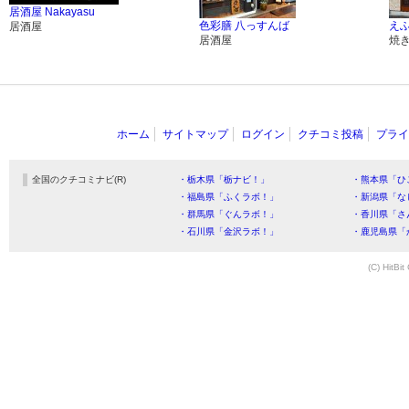
居酒屋 Nakayasu
色彩膳 八っすんば
え
居酒屋
居酒屋
焼
ホーム
サイトマップ
ログイン
クチコミ投稿
プライ
全国のクチコミナビ(R)
・栃木県「栃ナビ！」
・熊本県「ひ
・福島県「ふくラボ！」
・新潟県「な
・群馬県「ぐんラボ！」
・香川県「さ
・石川県「金沢ラボ！」
・鹿児島県「
(C) HitBit