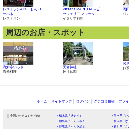
レストラン&バー もん り
Pizzeria MARETTA ～ピ
岡
ーぶる
ッツェリア マレッタ～
パ
レストラン
イタリア料理
周辺のお店・スポット
おさ
海鮮亭いっき
天宮神社
お
海鮮料理
神社仏閣
ホーム
サイトマップ
ログイン
クチコミ投稿
プライ
全国のクチコミナビ(R)
・栃木県「栃ナビ！」
・熊本県「ひ
・福島県「ふくラボ！」
・新潟県「な
・群馬県「ぐんラボ！」
・香川県「さ