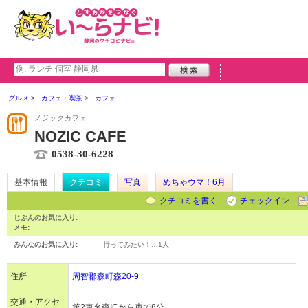
グルメ
カフェ・喫茶
カフェ
ノジックカフェ
NOZIC CAFE
0538-30-6228
基本情報
クチコミ
写真
めちゃウマ！6月
クチコミを書く
チェックイン
じぶんのお気に入り:
メモ:
みんなのお気に入り:
行ってみたい！…
1人
住所
周智郡森町森20-9
交通・アクセ
第2東名森ICから車で8分