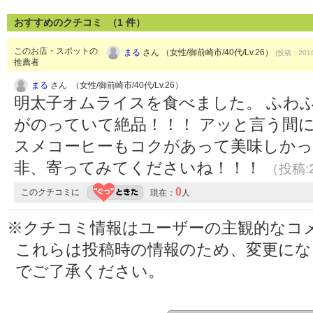
おすすめのクチコミ （
1
件）
このお店・スポットの
まる
さん （女性/御前崎市/40代/Lv.26）
(投稿：2016
推薦者
まる
さん （女性/御前崎市/40代/Lv.26）
明太子オムライスを食べました。 ふわ
がのっていて絶品！！！ アッと言う間
スメコーヒーもコクがあって美味しかっ
非、寄ってみてくださいね！！！
（投稿:2
0
このクチコミに
現在：
人
※クチコミ情報はユーザーの主観的なコ
これらは投稿時の情報のため、変更に
でご了承ください。