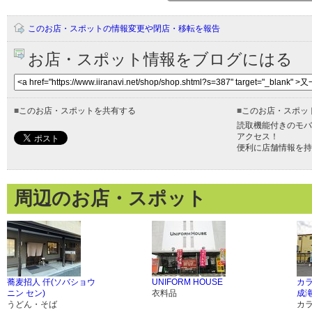
このお店・スポットの情報変更や閉店・移転を報告
お店・スポット情報をブログにはる
■
このお店・スポットを共有する
■
このお店・スポッ
読取機能付きのモバ
アクセス！
便利に店舗情報を持
周辺のお店・スポット
蕎麦招人 仟(ソバショウ
UNIFORM HOUSE
カラ
ニン セン)
衣料品
成
うどん・そば
カ