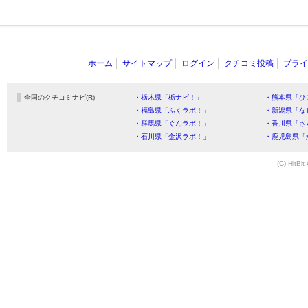
ホーム
サイトマップ
ログイン
クチコミ投稿
プライ
全国のクチコミナビ(R)
・栃木県「栃ナビ！」
・熊本県「ひ
・福島県「ふくラボ！」
・新潟県「な
・群馬県「ぐんラボ！」
・香川県「さ
・石川県「金沢ラボ！」
・鹿児島県「
(C) HitBit