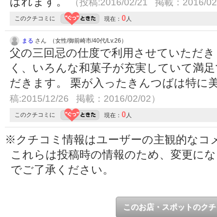
ばれます。
（投稿:2016/02/21 掲載：2016/02
0
このクチコミに
現在：
人
まる
さん （女性/御前崎市/40代/Lv.26）
父の三回忌の仕度で利用させていただき
く、いろんな和菓子が充実していて満足
だきます。 栗が入ったきんつばは特に
稿:2015/12/26 掲載：2016/02/02）
0
このクチコミに
現在：
人
※クチコミ情報はユーザーの主観的なコ
これらは投稿時の情報のため、変更に
でご了承ください。
このお店・スポットのクチ