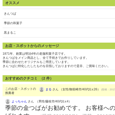
オススメ
きんつば
季節の和菓子
黒まるこ
お店・スポットからのメッセージ
1871年、創業は明治4年の老舗和菓子店です。
きんつばをメイン商品とし、全て手焼きでお作りしています。
季節に合わせたオリジナルもご用意しています。
きんつばに特化したしたものを目指しておりますので是非、ご賞味ください。
おすすめのクチコミ （
2
件）
このお店・スポットの
まる
さん （女性/御前崎市/40代/Lv.26）
(投稿：2015
推薦者
よっちゃん
さん （男性/藤枝市/40代/Lv.4）
季節の金つばがお勧めです。 お客様へ