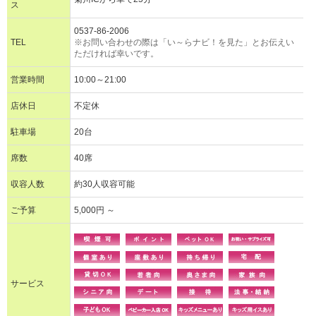
ス
0537-86-2006
TEL
※お問い合わせの際は「い～らナビ！を見た」とお伝えい
ただければ幸いです。
営業時間
10:00～21:00
店休日
不定休
駐車場
20台
席数
40席
収容人数
約30人収容可能
ご予算
5,000円 ～
サービス