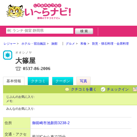
レジャー
ホテル・宿泊施設
旅館
グルメ
和食
割烹・懐石料理・会席料理
オオシノヤ
大篠屋
0537-86-2006
基本情報
クチコミ
クーポン
写真
クチコミを書く
チェックイン
じぶんのお気に入り:
メモ:
みんなのお気に入り:
住所
御前崎市池新田3238-2
交通・アクセ
菊川ICから車で25分