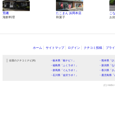
荒磯
たこまん 浜岡本店
こ
海鮮料理
和菓子
お
ホーム
サイトマップ
ログイン
クチコミ投稿
プライ
全国のクチコミナビ(R)
・栃木県「栃ナビ！」
・熊本県「ひ
・福島県「ふくラボ！」
・新潟県「な
・群馬県「ぐんラボ！」
・香川県「さ
・石川県「金沢ラボ！」
・鹿児島県「
(C) HitBit