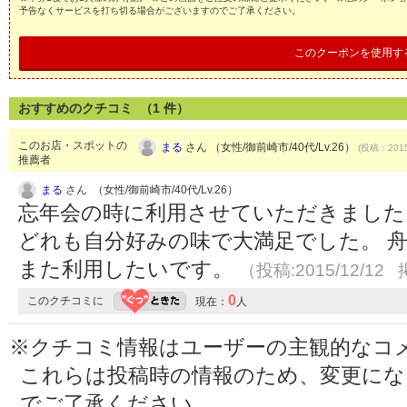
予告なくサービスを打ち切る場合がございますのでご了承ください。
このクーポンを使用す
おすすめのクチコミ （
1
件）
このお店・スポットの
まる
さん （女性/御前崎市/40代/Lv.26）
(投稿：2015
推薦者
まる
さん （女性/御前崎市/40代/Lv.26）
忘年会の時に利用させていただきました
どれも自分好みの味で大満足でした。 
また利用したいです。
（投稿:2015/12/12 
0
このクチコミに
現在：
人
※クチコミ情報はユーザーの主観的なコ
これらは投稿時の情報のため、変更に
でご了承ください。