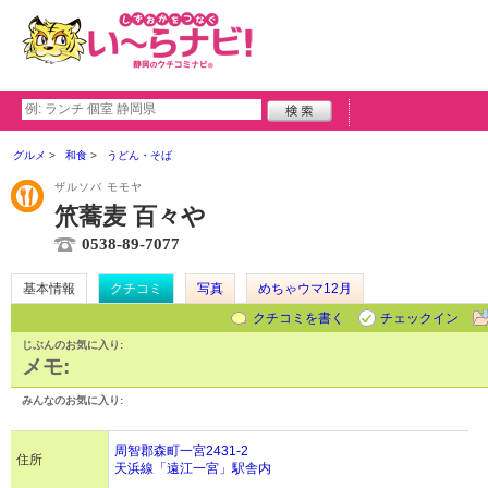
グルメ
和食
うどん・そば
ザルソバ モモヤ
笊蕎麦 百々や
0538-89-7077
基本情報
クチコミ
写真
めちゃウマ12月
クチコミを書く
チェックイン
じぶんのお気に入り:
メモ:
みんなのお気に入り:
周智郡森町一宮2431-2
住所
天浜線「遠江一宮」駅舎内