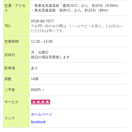
交通・アクセ
・新東名高速道路「森掛川I.C」から、約10分（6.5Km）
ス
・東名高速道路「袋井I.C」から、約15分（8Km）
0538-89-7077
TEL
※お問い合わせの際は「い～らナビ！を見た」とお伝えい
ただければ幸いです。
営業時間
11:30～15:00
月、火曜日
店休日
祝日の場合営業致します
駐車場
あり
席数
14席
ご予算
850円 ～
サービス
ホームページ
リンク
facebook