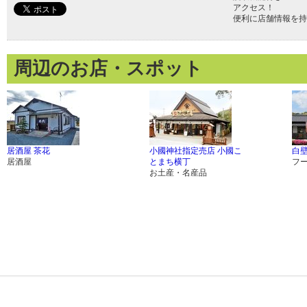
アクセス！
便利に店舗情報を持
周辺のお店・スポット
居酒屋 茶花
小國神社指定売店 小國こ
白
居酒屋
とまち横丁
フ
お土産・名産品