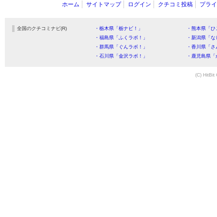
ホーム
サイトマップ
ログイン
クチコミ投稿
プライ
全国のクチコミナビ(R)
・栃木県「栃ナビ！」
・熊本県「ひ
・福島県「ふくラボ！」
・新潟県「な
・群馬県「ぐんラボ！」
・香川県「さ
・石川県「金沢ラボ！」
・鹿児島県「
(C) HitBit