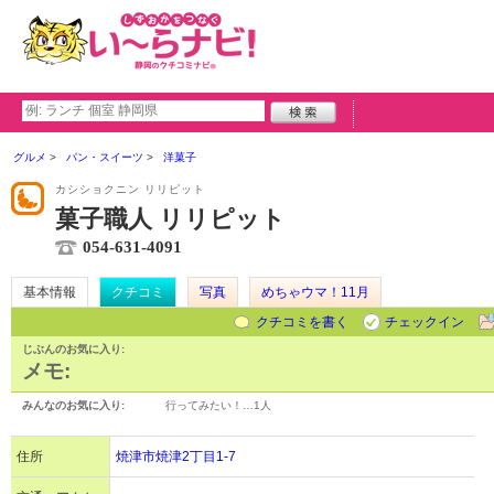
グルメ
パン・スイーツ
洋菓子
カシショクニン リリピット
菓子職人 リリピット
054-631-4091
基本情報
クチコミ
写真
めちゃウマ！11月
クチコミを書く
チェックイン
じぶんのお気に入り:
メモ:
みんなのお気に入り:
行ってみたい！…
1人
住所
焼津市焼津2丁目1-7