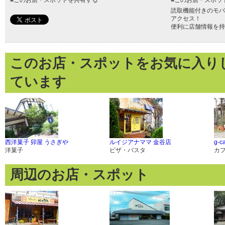
■
このお店・スポットを共有する
■
このお店・スポッ
読取機能付きのモバ
アクセス！
便利に店舗情報を持
このお店・スポットをお気に入り
ています
西洋菓子 卯屋 うさぎや
ルイジアナママ 金谷店
g-c
洋菓子
ピザ・パスタ
カ
周辺のお店・スポット