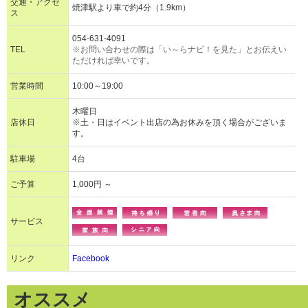
交通・アクセ
焼津駅より車で約4分（1.9km）
ス
054-631-4091
TEL
※お問い合わせの際は「い～らナビ！を見た」とお伝えい
ただければ幸いです。
営業時間
10:00～19:00
木曜日
店休日
※土・日はイベント出店の為お休みを頂く場合がございま
す。
駐車場
4台
ご予算
1,000円 ～
サービス
リンク
Facebook
オススメ