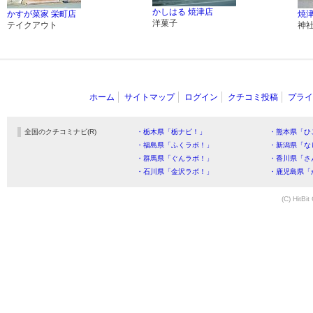
かしはる 焼津店
かすが菜家 栄町店
焼
洋菓子
テイクアウト
神
ホーム
サイトマップ
ログイン
クチコミ投稿
プライ
全国のクチコミナビ(R)
・栃木県「栃ナビ！」
・熊本県「ひ
・福島県「ふくラボ！」
・新潟県「な
・群馬県「ぐんラボ！」
・香川県「さ
・石川県「金沢ラボ！」
・鹿児島県「
(C) HitBit