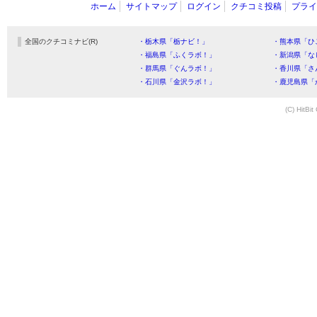
ホーム
サイトマップ
ログイン
クチコミ投稿
プライ
全国のクチコミナビ(R)
・栃木県「栃ナビ！」
・熊本県「ひ
・福島県「ふくラボ！」
・新潟県「な
・群馬県「ぐんラボ！」
・香川県「さ
・石川県「金沢ラボ！」
・鹿児島県「
(C) HitBit