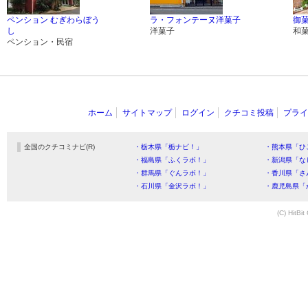
ペンション むぎわらぼう
ラ・フォンテーヌ洋菓子
御菓
し
洋菓子
和
ペンション・民宿
ホーム
サイトマップ
ログイン
クチコミ投稿
プライ
全国のクチコミナビ(R)
・栃木県「栃ナビ！」
・熊本県「ひ
・福島県「ふくラボ！」
・新潟県「な
・群馬県「ぐんラボ！」
・香川県「さ
・石川県「金沢ラボ！」
・鹿児島県「
(C) HitBit