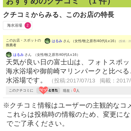
おすすめのクチコミ （
1
件）
クチコミからみる、このお店の特長
海水浴場
2
このお店・スポットの
はるみ
さん （女性/牧之原市/40代/Lv.16）
(投稿：20
推薦者
はるみ
さん （女性/牧之原市/40代/Lv.16）
天気が良い日の富士山は、フォトスポッ
海水浴場や御前崎マリンパークと比べる
水浴場です。
（投稿:2017/07/13 掲載：2017/
0
このクチコミに
現在：
人
※クチコミ情報はユーザーの主観的なコ
これらは投稿時の情報のため、変更に
でご了承ください。