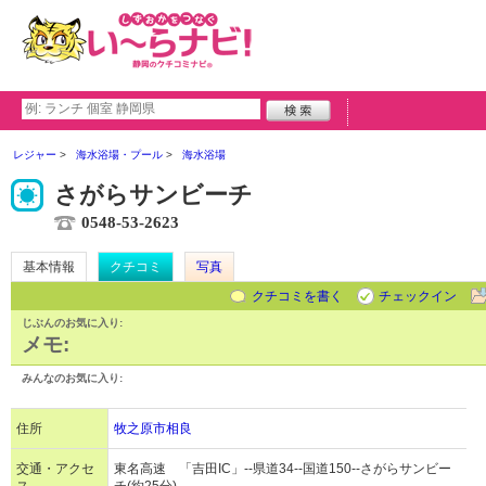
レジャー
海水浴場・プール
海水浴場
さがらサンビーチ
0548-53-2623
基本情報
クチコミ
写真
クチコミを書く
チェックイン
じぶんのお気に入り:
メモ:
みんなのお気に入り:
住所
牧之原市相良
交通・アクセ
東名高速 「吉田IC」--県道34--国道150--さがらサンビー