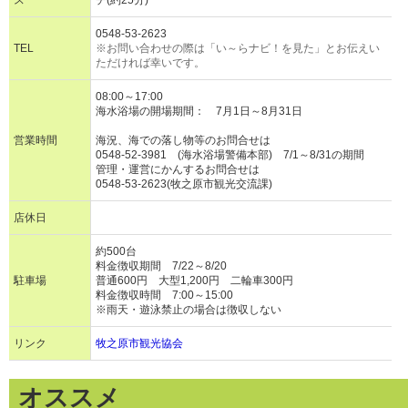
ス
チ(約25分)
0548-53-2623
TEL
※お問い合わせの際は「い～らナビ！を見た」とお伝えい
ただければ幸いです。
08:00～17:00
海水浴場の開場期間： 7月1日～8月31日
営業時間
海況、海での落し物等のお問合せは
0548-52-3981 (海水浴場警備本部) 7/1～8/31の期間
管理・運営にかんするお問合せは
0548-53-2623(牧之原市観光交流課)
店休日
約500台
料金徴収期間 7/22～8/20
駐車場
普通600円 大型1,200円 二輪車300円
料金徴収時間 7:00～15:00
※雨天・遊泳禁止の場合は徴収しない
リンク
牧之原市観光協会
オススメ