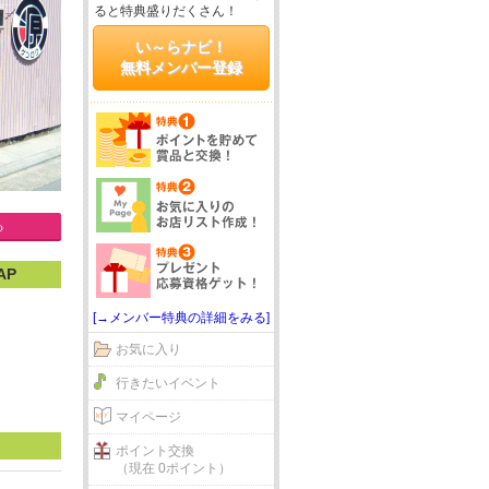
ると特典盛りだくさん！
い～らナビ！
無料メンバー登録
る
AP
[→メンバー特典の詳細をみる]
お気に入り
行きたいイベント
マイページ
ポイント交換
（現在 0ポイント）