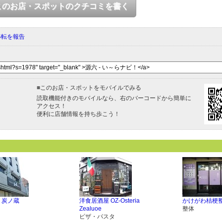
このお店・スポットのクチコミを書く
移転を報告
■
このお店・スポットをモバイルでみる
読取機能付きのモバイルなら、右のバーコードから簡単に
アクセス！
便利に店舗情報を持ち歩こう！
 炭ノ蔵
洋食居酒屋 OZ-Osteria
かけがわ桔梗
Zealuoe
整体
ピザ・パスタ