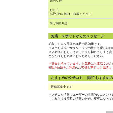
鮪切り身
おもろ
※品切れの際はご容赦ください
揚げ納豆焼き
お店・スポットからのメッセージ
昭和レトロな雰囲気満載の居酒屋です。
コスパも抜群でサラリーマンの懐にも優しいお
当店名物のおもろはすぐに売り切れてしまう貴
どなた様もお気軽にお立ち寄りください。
※宴会も承っています。お気軽にお電話くださ
※飲み放題をご利用のお客様も事前にお電話に
おすすめのクチコミ （現在おすすめ
投稿募集中です
※クチコミ情報はユーザーの主観的なコメント
これらは投稿時の情報のため、変更になって