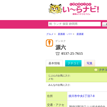
グルメ
居酒屋・バー
居酒屋
ゲンロク
源六
0537-25-7615
基本情報
クチコミ
写真
クチ
じぶんのお気に入り:
メモ:
みんなのお気に入り:
住所
掛川市中央1丁目7-8
交通・アクセ
JR掛川駅北口より徒歩約5分