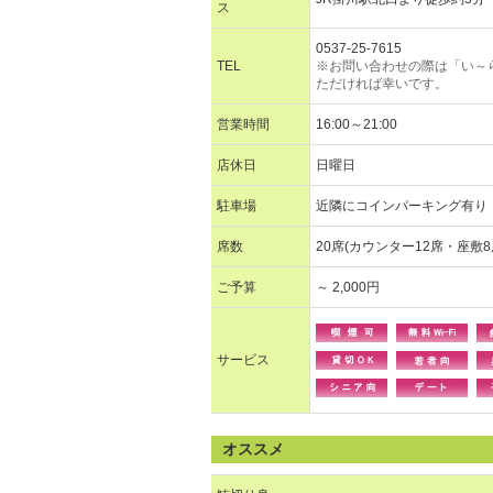
ス
0537-25-7615
TEL
※お問い合わせの際は「い～
ただければ幸いです。
営業時間
16:00～21:00
店休日
日曜日
駐車場
近隣にコインパーキング有り
席数
20席(カウンター12席・座敷8
ご予算
～ 2,000円
サービス
オススメ