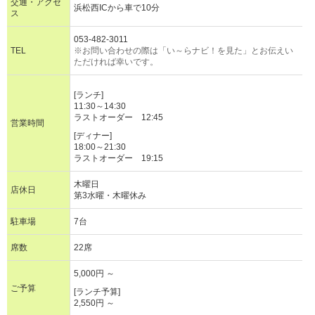
交通・アクセ
浜松西ICから車で10分
ス
053-482-3011
TEL
※お問い合わせの際は「い～らナビ！を見た」とお伝えい
ただければ幸いです。
[ランチ]
11:30～14:30
ラストオーダー 12:45
営業時間
[ディナー]
18:00～21:30
ラストオーダー 19:15
木曜日
店休日
第3水曜・木曜休み
駐車場
7台
席数
22席
5,000円 ～
ご予算
[ランチ予算]
2,550円 ～