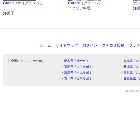
Grand jete（グランジュ
Curare（クラーレ）
ボ
テ）
イタリア料理
洋
洋菓子
ホーム
サイトマップ
ログイン
クチコミ投稿
プライ
全国のクチコミナビ(R)
・栃木県「栃ナビ！」
・熊本県「ひ
・福島県「ふくラボ！」
・新潟県「な
・群馬県「ぐんラボ！」
・香川県「さ
・石川県「金沢ラボ！」
・鹿児島県「
(C) HitBit