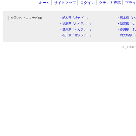
ホーム
サイトマップ
ログイン
クチコミ投稿
プライ
全国のクチコミナビ(R)
・栃木県「栃ナビ！」
・熊本県「ひ
・福島県「ふくラボ！」
・新潟県「な
・群馬県「ぐんラボ！」
・香川県「さ
・石川県「金沢ラボ！」
・鹿児島県「
(C) HitBit