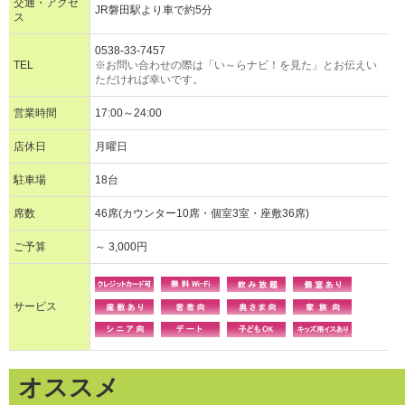
交通・アクセ
JR磐田駅より車で約5分
ス
0538-33-7457
TEL
※お問い合わせの際は「い～らナビ！を見た」とお伝えい
ただければ幸いです。
営業時間
17:00～24:00
店休日
月曜日
駐車場
18台
席数
46席(カウンター10席・個室3室・座敷36席)
ご予算
～ 3,000円
サービス
オススメ