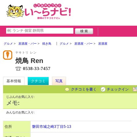
グルメ
居酒屋・バー
焼き鳥
グルメ
居酒屋・バー
居酒屋
ヤキトリ レン
焼鳥 Ren
0538-33-7457
基本情報
クチコミ
写真
クチコミを書く
チェックイン
じぶんのお気に入り:
メモ:
みんなのお気に入り:
住所
磐田市城之崎3丁目5-13