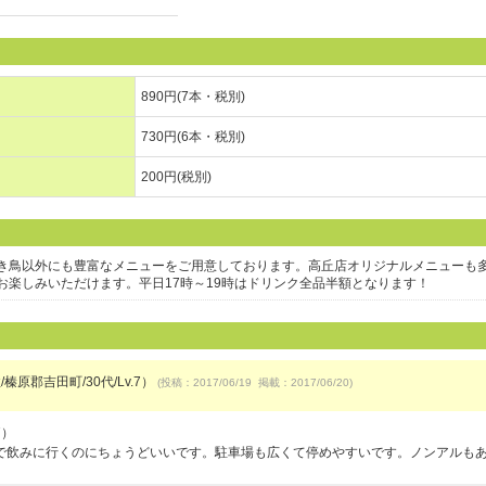
890円(7本・税別)
730円(6本・税別)
200円(税別)
き鳥以外にも豊富なメニューをご用意しております。高丘店オリジナルメニューも
お楽しみいただけます。平日17時～19時はドリンク全品半額となります！
榛原郡吉田町/30代/Lv.7）
(投稿：2017/06/19 掲載：2017/06/20)
7）
で飲みに行くのにちょうどいいです。駐車場も広くて停めやすいです。ノンアルも