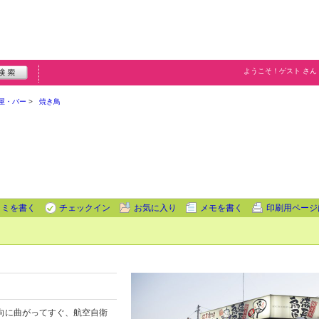
ようこそ！
ゲスト
さん
屋・バー
焼き鳥
コミを書く
チェックイン
お気に入り
メモを書く
印刷用ページ
向に曲がってすぐ、航空自衛