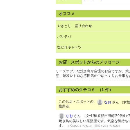
オススメ
やきとり 盛り合わせ
バリテバ
塩だれキャベツ
お店・スポットからのメッセージ
リーズナブルな焼き鳥が自慢のお店ですが、焼
意！昭和レトロな雰囲気の中ゆっくりお食事を
おすすめのクチコミ （
1
件）
このお店・スポットの
なお
さん （女性/
推薦者
なお
さん （女性/榛原郡吉田町/30代/Lv.
焼き鳥の美味しい居酒屋です。気楽な気持ち
す。
（投稿:2017/06/19 掲載：2017/06/20）