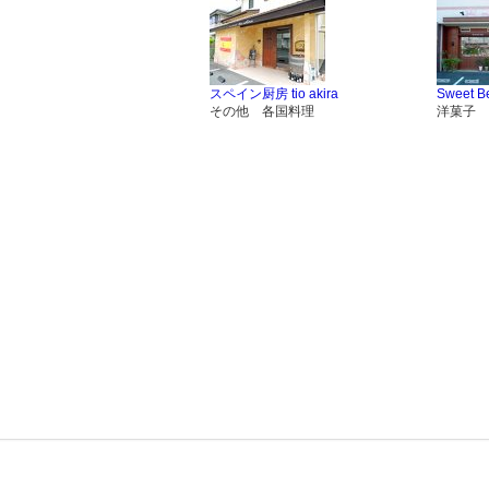
スペイン厨房 tio akira
Sweet B
その他 各国料理
洋菓子