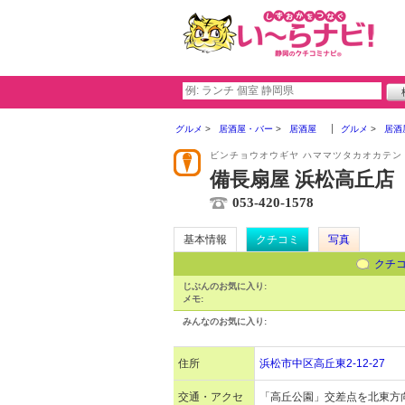
グルメ
居酒屋・バー
居酒屋
グルメ
居酒
ビンチョウオウギヤ ハママツタカオカテン
備長扇屋 浜松高丘店
053-420-1578
基本情報
クチコミ
写真
クチ
じぶんのお気に入り:
メモ:
みんなのお気に入り:
住所
浜松市中区高丘東2-12-27
交通・アクセ
「高丘公園」交差点を北東方