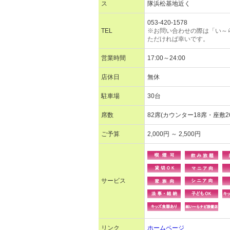
ス
隊浜松基地近く
053-420-1578
TEL
※お問い合わせの際は「い～
ただければ幸いです。
営業時間
17:00～24:00
店休日
無休
駐車場
30台
席数
82席(カウンター18席・座敷2
ご予算
2,000円 ～ 2,500円
サービス
リンク
ホームページ