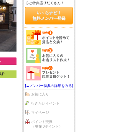
ると特典盛りだくさん！
い～らナビ！
無料メンバー登録
る
AP
[→メンバー特典の詳細をみる]
お気に入り
行きたいイベント
マイページ
ポイント交換
（現在 0ポイント）