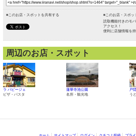
■
このお店・スポットを共有する
■
このお店・スポッ
読取機能付きのモバ
アクセス！
便利に店舗情報を持
周辺のお店・スポット
ラ パピージェ
蓮華寺池公園
戸隠
ピザ・パスタ
名所・観光地
う
ホーム
サイトマップ
ログイン
クチコミ投稿
プライ