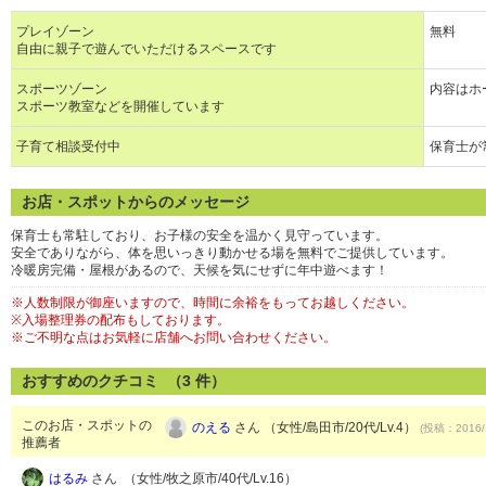
プレイゾーン
無料
自由に親子で遊んでいただけるスペースです
スポーツゾーン
内容はホ
スポーツ教室などを開催しています
子育て相談受付中
保育士が
お店・スポットからのメッセージ
保育士も常駐しており、お子様の安全を温かく見守っています。
安全でありながら、体を思いっきり動かせる場を無料でご提供しています。
冷暖房完備・屋根があるので、天候を気にせずに年中遊べます！
※人数制限が御座いますので、時間に余裕をもってお越しください。
※入場整理券の配布もしております。
※ご不明な点はお気軽に店舗へお問い合わせください。
おすすめのクチコミ （
3
件）
このお店・スポットの
のえる
さん （女性/島田市/20代/Lv.4）
(投稿：2016/
推薦者
はるみ
さん （女性/牧之原市/40代/Lv.16）