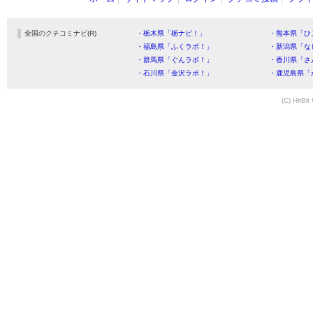
全国のクチコミナビ(R)
・栃木県「栃ナビ！」
・熊本県「ひ
・福島県「ふくラボ！」
・新潟県「な
・群馬県「ぐんラボ！」
・香川県「さ
・石川県「金沢ラボ！」
・鹿児島県「
(C) HitBit