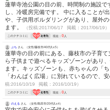
蓮華寺池公園の目の前、時間制の施設で
し、冷暖房完備です。 中に入ることが
や、子供用ボルダリングがあり、屋外の
ます。
（投稿:2017/06/17 掲載：2017/06/19）
0
このクチコミに
現在：
人
ぶち
さん （女性/藤枝市/40代/Lv.5）
蓮華寺の目の前にある、藤枝市の子育て
ら子供まで遊べるキッズゾーンがあり、
ます。キッズゾーンも、赤ちゃんの「ち
「わんぱく広場」に別れているので、
稿:2016/10/19 掲載：2016/10/19）
0
このクチコミに
現在：
人
のえる
さん （女性/島田市/20代/Lv.4）
室内で安全安心に子供たちを遊ばさせる