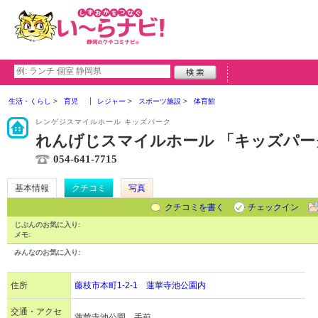
生活・くらし
育児
レジャー
スポーツ施設
体育館
レンゲジスマイルホール キッズパーク
れんげじスマイルホール 「キッズパー
054-641-7715
基本情報
クチコミ
写真
クチコミを書く
チェックイン
じぶんのお気に入り:
メモ:
みんなのお気に入り:
住所
藤枝市本町1-2-1 蓮華寺池公園内
交通・アクセ
蓮華寺池公園 手前