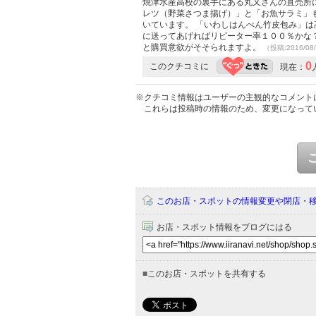
焼津水産高校の裏手にある丸又さんの直売所
レツ（野菜さつま揚げ）」と「お魚サラミ」
いています。 「いわしはんぺん竹皮包み」
に送ってあげればリピーター率１００％かな
と購買意欲がそそられますよ。
（投稿:2016/08
0
このクチコミに
現在：
※クチコミ情報はユーザーの主観的なコメント
これらは投稿時の情報のため、変更になって
このお店・スポットの情報変更や閉店・
お店・スポット情報をブログにはる
■
このお店・スポットを共有する