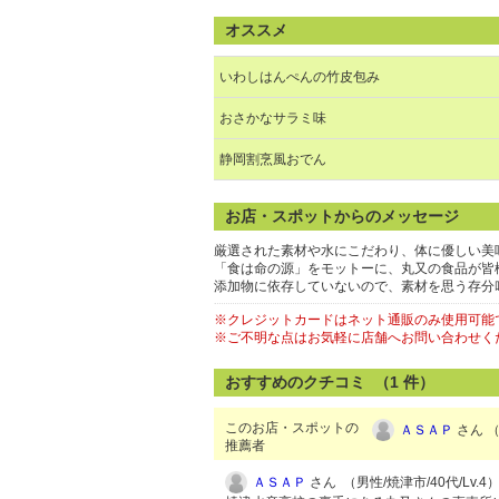
オススメ
いわしはんぺんの竹皮包み
おさかなサラミ味
静岡割烹風おでん
お店・スポットからのメッセージ
厳選された素材や水にこだわり、体に優しい美
「食は命の源」をモットーに、丸又の食品が皆
添加物に依存していないので、素材を思う存分
※クレジットカードはネット通販のみ使用可能
※ご不明な点はお気軽に店舗へお問い合わせく
おすすめのクチコミ （
1
件）
このお店・スポットの
ＡＳＡＰ
さん （
推薦者
ＡＳＡＰ
さん （男性/焼津市/40代/Lv.4