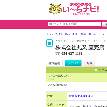
ショッピング
食品・酒類
鮮魚・加工品
ショ
カブシキガイシャマルマタ チョクバイテン
株式会社丸又 直売店
054-627-1161
基本情報
クチコミ
写真
クチ
じぶんのお気に入り:
メモ:
みんなのお気に入り:
住所
焼津市東小川1-4-3
交通・アクセ
ブックオフ焼津店 交差点付