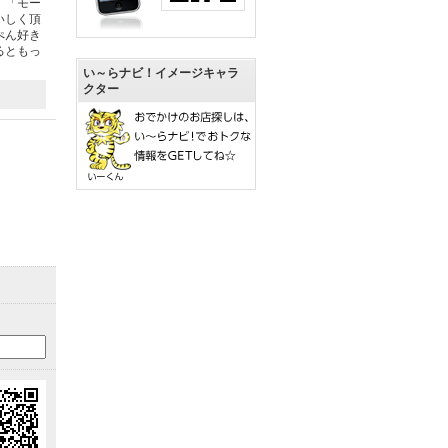
、「モー
いしく頂
ぺん好き
るともっ
い～らナビ！イメージキャラ
クター