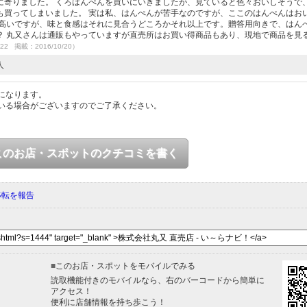
に寄りました。 くろはんぺんを買いにいきましたが、見ていると色々おいしそうで
も買ってしまいました。 実は私、はんぺんが苦手なのですが、ここのはんぺんはお
は高いですが、味と食感はそれに見合うどころかそれ以上です。贈答用向きで、はん
？ 丸又さんは通販もやっていますが直売所はお買い得商品もあり、現地で商品を見
/22 掲載：2016/10/20）
人
になります。
いる場合がございますのでご了承ください。
このお店・スポットのクチコミを書く
移転を報告
■
このお店・スポットをモバイルでみる
読取機能付きのモバイルなら、右のバーコードから簡単に
アクセス！
便利に店舗情報を持ち歩こう！