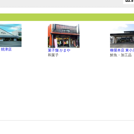
 焼津店
菓子舗 かまや
柳屋本店 東小
和菓子
鮮魚・加工品