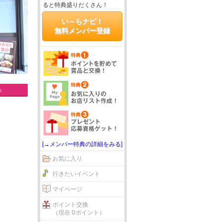
ると特典盛りだくさん！
い～らナビ！
無料メンバー登録
る
[→メンバー特典の詳細をみる]
お気に入り
行きたいイベント
マイページ
ポイント交換
（現在 0ポイント）