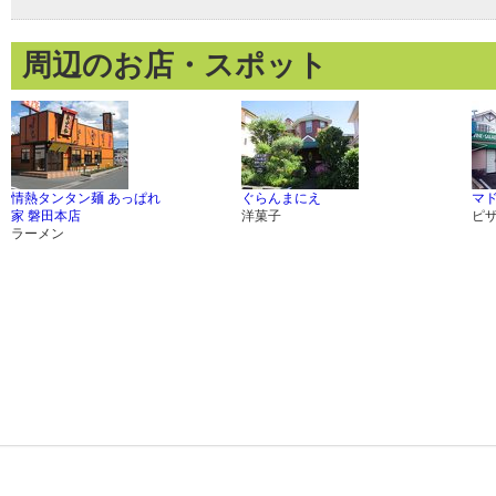
周辺のお店・スポット
情熱タンタン麺 あっぱれ
ぐらんまにえ
マ
家 磐田本店
洋菓子
ピ
ラーメン