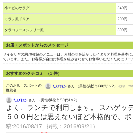
小エビのサラダ
349円
ミラノ風ドリア
299円
タラコソースシシリー風
399円
お店・スポットからのメッセージ
サイゼリヤの約70種超のメニューは、素材の味を活かしたイタリア料理を基本
ています。また、お客様が自由に料理を組み合わせてお食事いただくためにリー
おすすめのクチコミ （
1
件）
このお店・スポットの
たぴおか
さん （男性/浜松市/30代/Lv.2）
(投稿：201
推薦者
たぴおか
さん （男性/浜松市/30代/Lv.2）
よく、ランチで利用します。 スパゲッ
５００円とは思えないほど本格的で、ボ
稿:2016/08/17 掲載：2016/09/21）