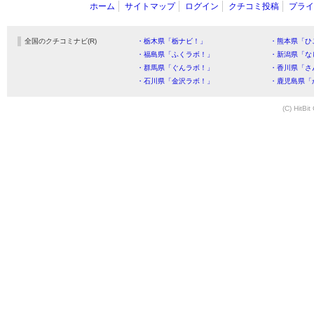
ホーム
サイトマップ
ログイン
クチコミ投稿
プライ
全国のクチコミナビ(R)
・栃木県「栃ナビ！」
・熊本県「ひ
・福島県「ふくラボ！」
・新潟県「な
・群馬県「ぐんラボ！」
・香川県「さ
・石川県「金沢ラボ！」
・鹿児島県「
(C) HitBit