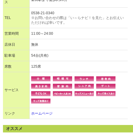
ス
0538-21-0340
TEL
※お問い合わせの際は「い～らナビ！を見た」とお伝えい
ただければ幸いです。
営業時間
11:00～24:00
店休日
無休
駐車場
54台(共有)
席数
125席
サービス
リンク
ホームページ
オススメ