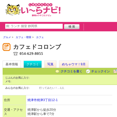
グルメ
カフェ・喫茶
カフェ
カフェドコロンブ
054-629-8055
基本情報
クチコミ
写真
めちゃウマ！9月
クチコミを書く
チェックイン
じぶんのお気に入り:
メモ:
みんなのお気に入り:
行ってみたい！…
1人
住所
焼津市焼津3丁目12-1
交通・アクセ
焼津駅から徒歩20分
ス
焼津駅から車で7分