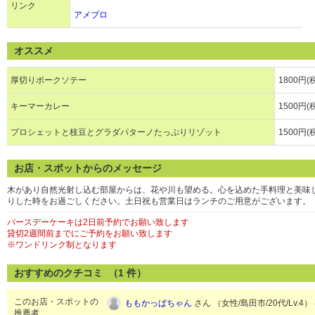
リンク
アメブロ
オススメ
厚切りポークソテー
1800円(
キーマーカレー
1500円(
プロシェットと枝豆とグラダパターノたっぷりリゾット
1500円(
お店・スポットからのメッセージ
木があり自然光射し込む部屋からは、花や川も望める。心を込めた手料理と美味
りした時をお過ごしください。土日祝も営業日はランチのご用意がございます。
バースデーケーキは2日前予約でお願い致します
貸切2週間前までにご予約をお願い致します
※ワンドリンク制となります
おすすめのクチコミ （
1
件）
このお店・スポットの
ももかっぱちゃん
さん （女性/島田市/20代/Lv.4）
推薦者