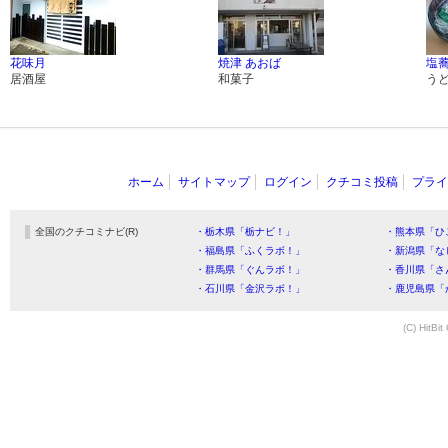
花味月
焼津 あおば
塩
居酒屋
和菓子
う
ホーム
サイトマップ
ログイン
クチコミ投稿
プライ
全国のクチコミナビ(R)
・栃木県「栃ナビ！」
・熊本県「ひ
・福島県「ふくラボ！」
・新潟県「な
・群馬県「ぐんラボ！」
・香川県「さ
・石川県「金沢ラボ！」
・鹿児島県「
(C) HitBit