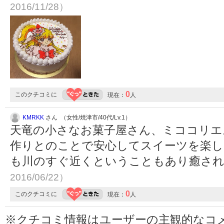
2016/11/28）
0
このクチコミに
現在：
人
KMRKK
さん （女性/焼津市/40代/Lv.1）
天竜の小さなお菓子屋さん、ミココリエ
作りとのことで安心してスイーツを楽し
も川のすぐ近くということもあり癒され
2016/06/22）
0
このクチコミに
現在：
人
※クチコミ情報はユーザーの主観的なコ