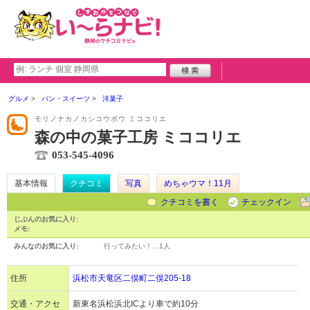
グルメ
パン・スイーツ
洋菓子
モリノナカノカシコウボウ ミココリエ
森の中の菓子工房 ミココリエ
053-545-4096
基本情報
クチコミ
写真
めちゃウマ！11月
クチコミを書く
チェックイン
じぶんのお気に入り:
メモ:
みんなのお気に入り:
行ってみたい！…
1人
住所
浜松市天竜区二俣町二俣205-18
交通・アクセ
新東名浜松浜北ICより車で約10分