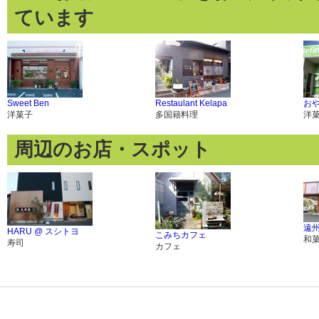
ています
Sweet Ben
Restaulant Kelapa
おや
洋菓子
多国籍料理
洋
周辺のお店・スポット
遠
HARU @ スシトヨ
こみちカフェ
和
寿司
カフェ