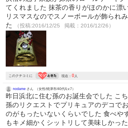
てくれました 抹茶の香りがほのかに漂い
リスマスなのでスノーボールが飾られ
た
（投稿:2016/12/25 掲載：2016/12/26）
0
このクチコミに
現在：
人
nodame
さん （女性/焼津市/40代/Lv.7）
昨日浜北に住む孫のお誕生会でした こ
孫のリクエストでプリキュアのデコでお
のがもったいないくらいでした 食べや
もキメ細かくシットリして美味しかっ