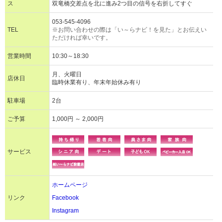
ス
双竜橋交差点を北に進み2つ目の信号を右折してすぐ
053-545-4096
TEL
※お問い合わせの際は「い～らナビ！を見た」とお伝えい
ただければ幸いです。
営業時間
10:30～18:30
月、火曜日
店休日
臨時休業有り、年末年始休み有り
駐車場
2台
ご予算
1,000円 ～ 2,000円
サービス
ホームページ
リンク
Facebook
Instagram