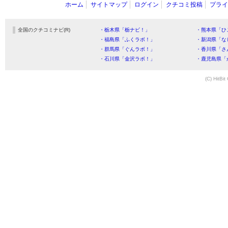
ホーム
サイトマップ
ログイン
クチコミ投稿
プライ
全国のクチコミナビ(R)
・栃木県「栃ナビ！」
・熊本県「ひ
・福島県「ふくラボ！」
・新潟県「な
・群馬県「ぐんラボ！」
・香川県「さ
・石川県「金沢ラボ！」
・鹿児島県「
(C) HitBit