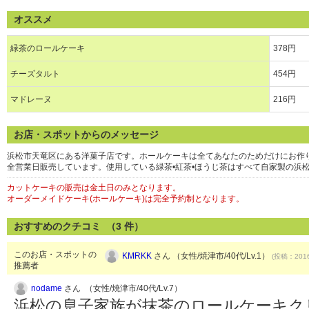
オススメ
緑茶のロールケーキ
378円
チーズタルト
454円
マドレーヌ
216円
お店・スポットからのメッセージ
浜松市天竜区にある洋菓子店です。ホールケーキは全てあなたのためだけにお作
全営業日販売しています。使用している緑茶•紅茶•ほうじ茶はすべて自家製の浜
カットケーキの販売は金土日のみとなります。
オーダーメイドケーキ(ホールケーキ)は完全予約制となります。
おすすめのクチコミ （
3
件）
このお店・スポットの
KMRKK
さん （女性/焼津市/40代/Lv.1）
(投稿：2016
推薦者
nodame
さん （女性/焼津市/40代/Lv.7）
浜松の息子家族が抹茶のロールケーキク