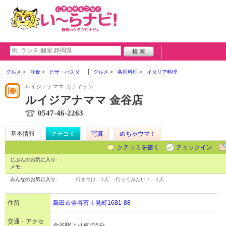
グルメ
洋食
ピザ・パスタ
グルメ
各国料理
イタリア料理
ルイジアナママ カナヤテン
ルイジアナママ 金谷店
0547-46-2263
基本情報
クチコミ
写真
めちゃウマ！
クチコミを書く
チェックイン
じぶんのお気に入り:
メモ:
みんなのお気に入り:
行きつけ…
1人
行ってみたい！…
1人
住所
島田市金谷富士見町1681-88
交通・アクセ
金谷駅より車で5分