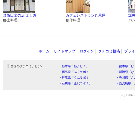
菜飯田楽の店 よし善
カフェレストラン丸尾原
坂
郷土料理
創作料理
パ
ホーム
サイトマップ
ログイン
クチコミ投稿
プライ
全国のクチコミナビ(R)
・栃木県「栃ナビ！」
・熊本県「ひ
・福島県「ふくラボ！」
・新潟県「な
・群馬県「ぐんラボ！」
・香川県「さ
・石川県「金沢ラボ！」
・鹿児島県「
(C) HitBit