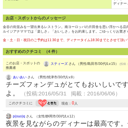
ディナー→
お店・スポットからのメッセージ
金谷の街並みを一望出来るレストラン。南ヨーロッパの片田舎を思い浮かべる店
ルイジアナママでは「楽しさ」「おいしさ」をお約束します。ごゆっくりお寛ぎ
金・土・日・祝日のご予約は11:30まで、ディナータイム18:30までとさせて頂
おすすめのクチコミ （
4
件）
このお店・スポットの
スティーズ
さん （男性/島田市/30代/Lv.15）
(投稿：
推薦者
あいあい
さん （男性/焼津市/30代/Lv.8）
チーズフォンデュがとてもおいしいです
よ。
（投稿:2016/05/31 掲載：2016/06/06）
0
このクチコミに
現在：
人
p(ouo)q
さん （女性/静岡市/30代/Lv.12）
夜景を見ながらのディナーは最高です。