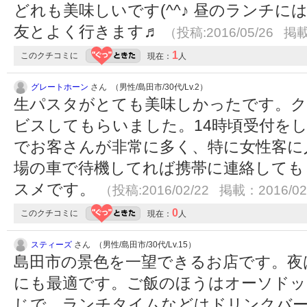
どれも美味しいです(^^♪ 昼のランチ
友とよく行きます♬
（投稿:2016/05/26 掲載
1
このクチコミに
現在：
人
グレートホーン
さん （男性/島田市/30代/Lv.2）
生パスタがとても美味しかったです。ク
ビスしてもらいました。14時頃受付を
でお客さんが非常に多く、特に女性客に人
場の車で待機してれば携帯に連絡しても
スメです。
（投稿:2016/02/22 掲載：2016/02
0
このクチコミに
現在：
人
スティーズ
さん （男性/島田市/30代/Lv.15）
島田市の景色を一望できるお店です。夜
にも最適です。ご飯のほうはオーソド
じで、ランチタイムなどはドリンクバ