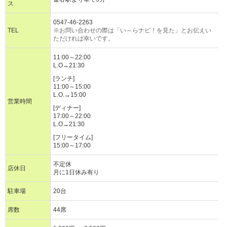
ス
0547-46-2263
TEL
※お問い合わせの際は「い～らナビ！を見た」とお伝えい
ただければ幸いです。
11:00～22:00
L.O→21:30
[ランチ]
11:00～15:00
L.O.→15:00
営業時間
[ディナー]
17:00～22:00
L.O→21:30
[フリータイム]
15:00～17:00
不定休
店休日
月に1日休み有り
駐車場
20台
席数
44席