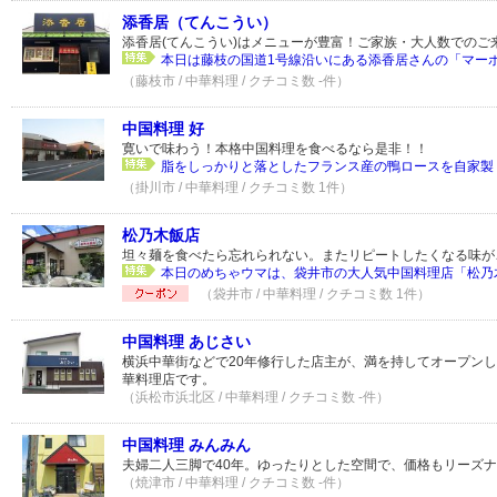
添香居（てんこうい）
添香居(てんこうい)はメニューが豊富！ご家族・大人数でのご
本日は藤枝の国道1号線沿いにある添香居さんの「マーボー
（藤枝市 / 中華料理 / クチコミ数 -件）
中国料理 好
寛いで味わう！本格中国料理を食べるなら是非！！
脂をしっかりと落としたフランス産の鴨ロースを自家製ド
（掛川市 / 中華料理 / クチコミ数 1件）
松乃木飯店
坦々麺を食べたら忘れられない。またリピートしたくなる味が
本日のめちゃウマは、袋井市の大人気中国料理店「松乃木
（袋井市 / 中華料理 / クチコミ数 1件）
中国料理 あじさい
横浜中華街などで20年修行した店主が、満を持してオープン
華料理店です。
（浜松市浜北区 / 中華料理 / クチコミ数 -件）
中国料理 みんみん
夫婦二人三脚で40年。ゆったりとした空間で、価格もリーズ
（焼津市 / 中華料理 / クチコミ数 -件）