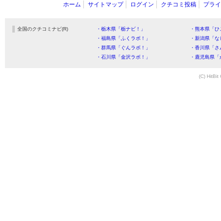
ホーム
サイトマップ
ログイン
クチコミ投稿
プライ
全国のクチコミナビ(R)
・栃木県「栃ナビ！」
・熊本県「ひ
・福島県「ふくラボ！」
・新潟県「な
・群馬県「ぐんラボ！」
・香川県「さ
・石川県「金沢ラボ！」
・鹿児島県「
(C) HitBit