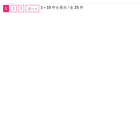
1～10
件を表示 / 全
25
件
1
2
3
次へ»