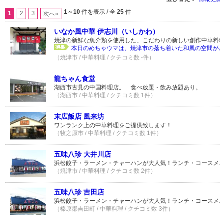
1～10
件を表示 / 全
25
件
1
2
3
次へ»
いなか風中華 伊志川（いしかわ）
焼津の新鮮な魚介類を使用した、こだわりの新しい創作中華料
本日のめちゃウマは、焼津市の落ち着いた和風の空間がと
（焼津市 / 中華料理 / クチコミ数 -件）
龍ちゃん食堂
湖西市古見の中国料理店。 食べ放題・飲み放題あり。
（湖西市 / 中華料理 / クチコミ数 1件）
末広飯店 風来坊
ワンランク上の中華料理をご提供致します！
（牧之原市 / 中華料理 / クチコミ数 1件）
五味八珍 大井川店
浜松餃子・ラーメン・チャーハンが大人気！ランチ・コースメ
（焼津市 / 中華料理 / クチコミ数 2件）
五味八珍 吉田店
浜松餃子・ラーメン・チャーハンが大人気！ランチ・コースメ
（榛原郡吉田町 / 中華料理 / クチコミ数 3件）